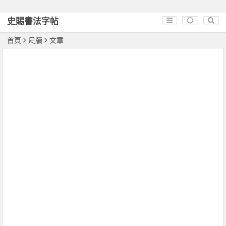
史賜書法字帖
首頁
尺牘
文章