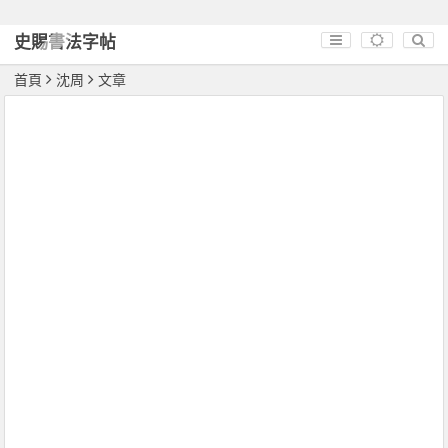
史賜書法字帖
首頁
沈周
文章