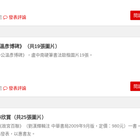
閱
閱
發表評論
溫彥博碑》（共19張圖片）
公溫彥博碑》，盧中南硬筆書法歐楷圖片19張。
閱
閱
發表評論
跡欣賞（共25張圖片）
故宮百聯》（劉漢輝輯注 中華書局2009年9月版，定價：980元）一書
瞄發表，以惠書友。