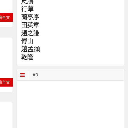
尺牘
行草
蘭亭序
讀全文
田英章
趙之謙
傅山
趙孟頫
乾隆
AD
讀全文