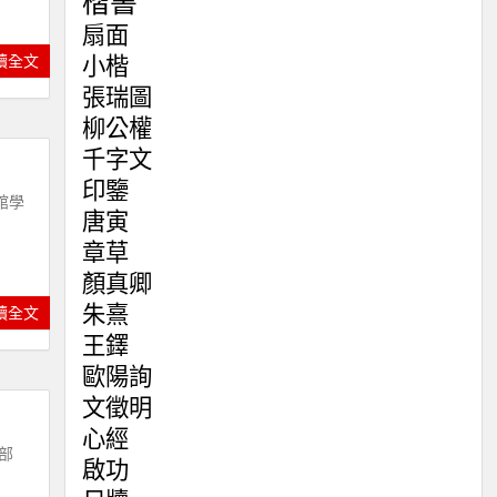
楷書
扇面
讀全文
小楷
張瑞圖
柳公權
千字文
印鑒
館學
唐寅
章草
顏真卿
朱熹
讀全文
王鐸
歐陽詢
文徵明
心經
部
啟功