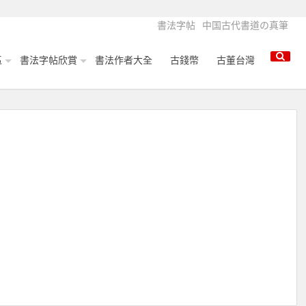
書法字帖
中国古代書道の真筆
區
書法字帖欣賞
書法作者大全
古錢幣
古董台灣