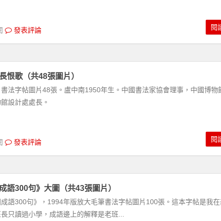
閱
閱
發表評論
長恨歌（共48張圖片）
書法字帖圖片48張。盧中南1950年生。中國書法家協會理事，中國博物
物館設計處處長。
閱
閱
發表評論
語300句》大圖（共43張圖片）
語300句》，1994年版放大毛筆書法字帖圖片100張。這本字帖是我在
長只讀過小學，成語邊上的解釋是老班...