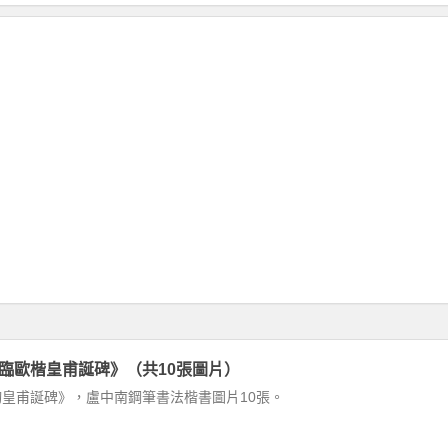
臨歐楷皇甫誕碑》（共10張圖片）
皇甫誕碑》，盧中南鋼筆書法楷書圖片10張。