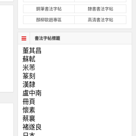
鋼筆書法字帖
隸書書法字帖
顏柳歐趙專區
高清書法字帖
書法字帖標籤
董其昌
蘇軾
米芾
篆刻
漢隸
盧中南
冊頁
懷素
蔡襄
褚遂良
日本