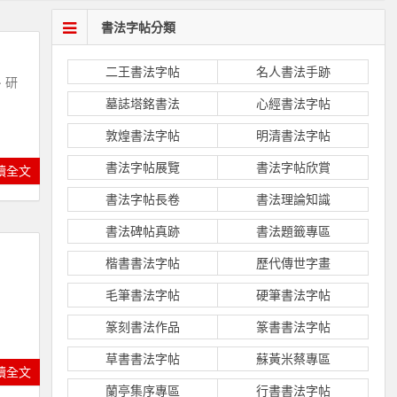
書法字帖分類
二王書法字帖
名人書法手跡
、研
墓誌塔銘書法
心經書法字帖
敦煌書法字帖
明清書法字帖
書法字帖展覽
書法字帖欣賞
讀全文
書法字帖長卷
書法理論知識
書法碑帖真跡
書法題籤專區
楷書書法字帖
歷代傳世字畫
毛筆書法字帖
硬筆書法字帖
篆刻書法作品
篆書書法字帖
草書書法字帖
蘇黃米蔡專區
讀全文
蘭亭集序專區
行書書法字帖