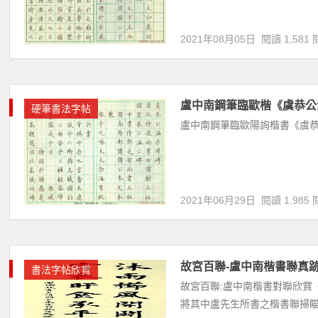
2021年08月05日
閱讀 1,581 
盧中南鋼筆臨歐楷《虞恭公
硬筆書法字帖
盧中南鋼筆臨歐陽詢楷書《虞恭
2021年06月29日
閱讀 1,985 
故宮百聯-盧中南楷書聯真
書法字帖欣賞
故宮百聯:盧中南楷書對聯欣賞《
將其中盧先生所書之楷書聯掃