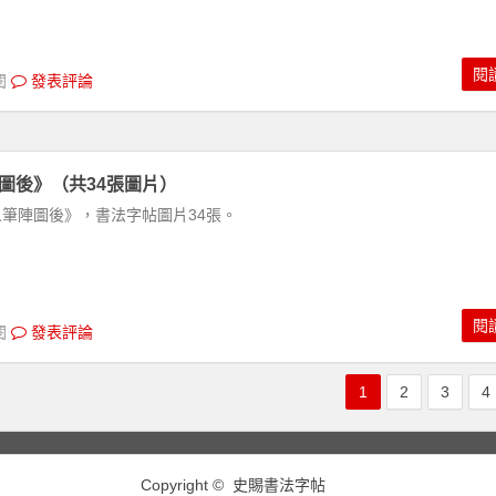
閱
閱
發表評論
圖後》（共34張圖片）
筆陣圖後》，書法字帖圖片34張。
閱
閱
發表評論
1
2
3
4
Copyright © 史賜書法字帖