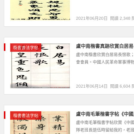
2021年06月20日
閱讀 2,348 
盧中南楷書真跡欣賞白居易
楷書書法字帖
盧中南楷書欣賞白居易長恨歌；
會會員。中國人民革命軍事博
2021年06月14日
閱讀 6,604 
盧中南毛筆楷書字帖《中國成
楷書書法字帖
盧中南毛筆楷書字帖欣賞《中國成
隊老班長退伍時留給我的，老班