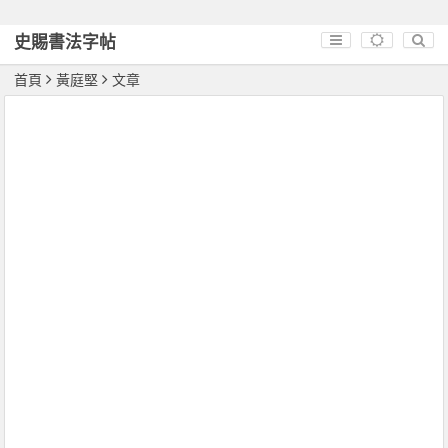
史賜書法字帖
首頁
黃庭堅
文章