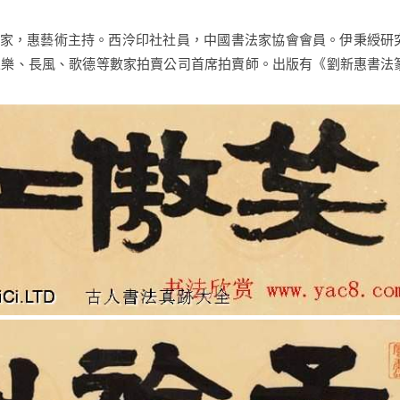
術家，惠藝術主持。西泠印社社員，中國書法家協會會員。伊秉綬研
永樂、長風、歌德等數家拍賣公司首席拍賣師。出版有《劉新惠書法