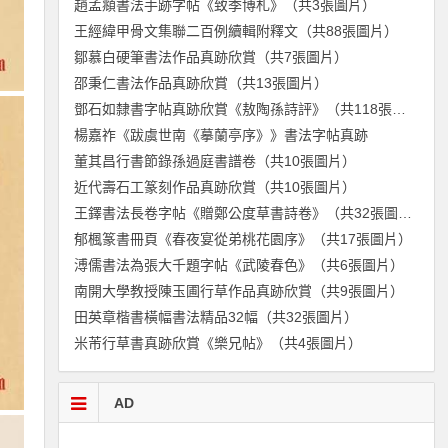
趙孟頫書法手跡字帖《致季博札》（共3張圖片）
王經緯甲骨文集聯二百例續輯附釋文（共88張圖片）
鄒慕白硬筆書法作品真跡欣賞（共7張圖片）
邵秉仁書法作品真跡欣賞（共13張圖片）
鄧石如隸書字帖真跡欣賞《敖陶孫詩評》（共118張圖片）
楊嘉祚《跋虞世南《摹蘭亭序》》書法字帖真跡
董其昌行書節錄孫過庭書譜卷（共10張圖片）
近代壽石工篆刻作品真跡欣賞（共10張圖片）
王鐸書法長卷字帖《贈鄭公度草書詩卷》（共32張圖片）
郁楓篆書冊頁《春夜宴從弟桃花園序》（共17張圖片）
溥儒書法為張大千題字帖《武陵春色》（共6張圖片）
南開大學教授陳玉圃行草作品真跡欣賞（共9張圖片）
田英章楷書橫幅書法精品32幅（共32張圖片）
米芾行草書真跡欣賞《樂兄帖》（共4張圖片）
AD