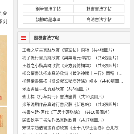
鋼筆書法字帖
隸書書法字帖
究會
顏柳歐趙專區
高清書法字帖
篆刻
隨機書法字帖
王羲之草書真跡欣賞《賢室帖》兩種（共4張圖片）
馮子振行書真跡欣賞《與無隱元晦詩》（共4張圖片）
王羲之小楷真跡欣賞《東方曼倩祠頌》（共4張圖片）
柳公權書法拓本真跡欣賞《跋洛神賦十三行》兩種（共2張圖片）
柳體楷書舊拓《柳公權玄秘塔碑銘》殘本（共40張圖片）
矛盾書信手札真跡欣賞（共3張圖片）
查士標《行草詩冊》書法鑒賞（共10張圖片）
米芾晚期作品真跡行書尺牘《新恩帖》（共3張圖片）
楷書名碑-唐代《王居士磚塔銘》（共10張圖片）
民國狄平子書法作品真跡欣賞（共17張圖片）
宋徽宗趙佶書畫真跡欣賞《唐十八學士圖卷》台北故宮博物院藏（共6張圖片）