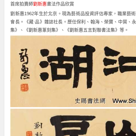
首席拍賣師
劉新惠
書法作品欣賞
劉新惠1962年生於北京。現為藝術品投資評估專家，職業藝
會長。《藏·品》雜誌社長。歷任保利、翰海、榮寶、中貿、
集》、《劉新惠篆刻集》、《劉新惠五言對聯書法集》等。