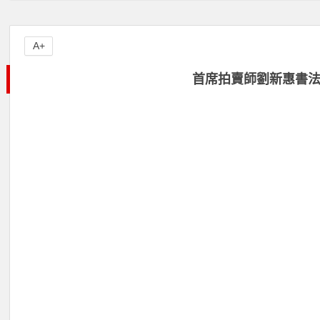
A+
首席拍賣師劉新惠書法