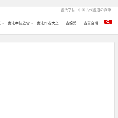
書法字帖
中国古代書道の真筆
區
書法字帖欣賞
書法作者大全
古錢幣
古董台灣