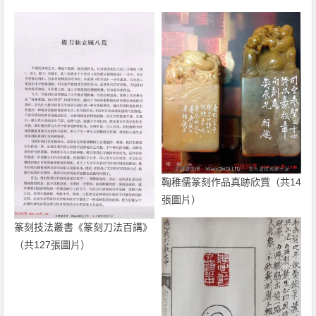
鞠稚儒篆刻作品真跡欣賞（共14
張圖片）
篆刻技法叢書《篆刻刀法百講》
（共127張圖片）