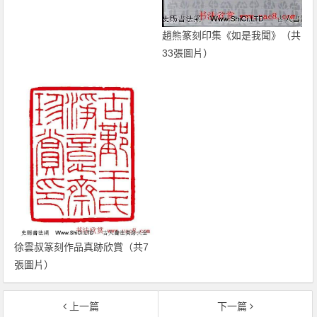
趙熊篆刻印集《如是我聞》（共
33張圖片）
徐雲叔篆刻作品真跡欣賞（共7
張圖片）
上一篇
下一篇