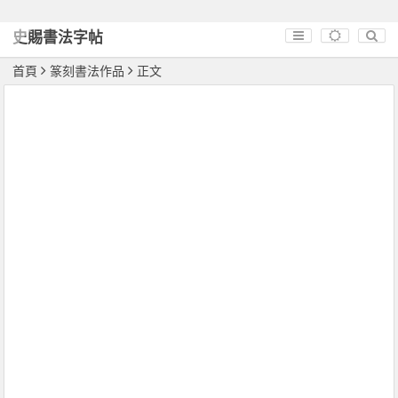
史賜書法字帖
首頁
篆刻書法作品
正文