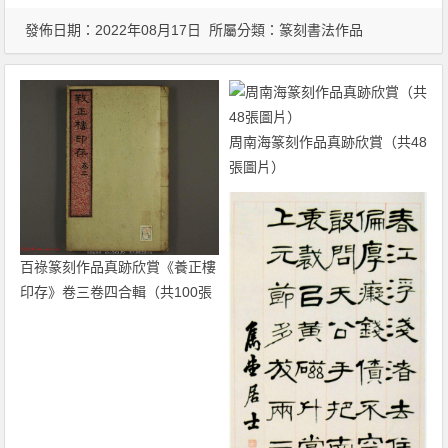
發佈日期：2022年08月17日 所屬分類：
篆刻書法作品
周南海篆刻作品真跡欣賞（共48
張圖片）
百祿篆刻作品真跡欣賞《養正樓
印存》卷三卷四合輯（共100張
圖片）