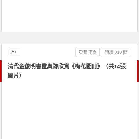
A+
發表評論
閱讀 918 閱
清代金俊明書畫真跡欣賞《梅花圖冊》（共14張
圖片）