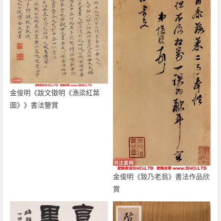
金俊明《跋文徵明《漁梁紅葉
圖》》書法鑒賞
金俊明《致乃老翁》書法作品欣
賞