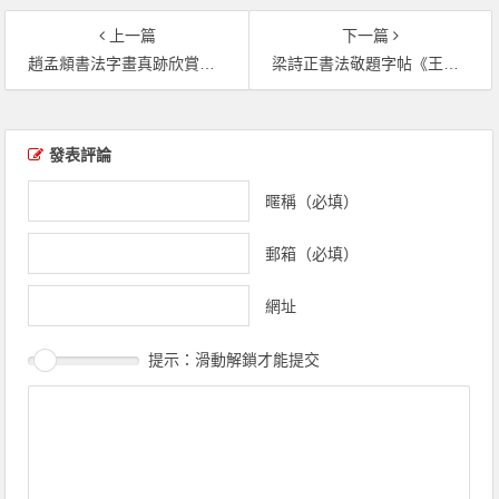
上一篇
下一篇
趙孟頫書法字畫真跡欣賞《人騎圖》（共6張圖片）
梁詩正書法敬題字帖《王原祁仿古山水冊》（共24張圖片）
文章導覽
發表評論
暱稱（必填）
郵箱（必填）
網址
提示：滑動解鎖才能提交