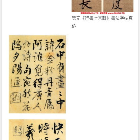
阮元《行書七言聯》書法字帖真
跡