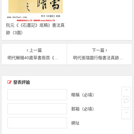
阮元《《石畫記》底稿》書法真
跡（3圖）
上一篇
下一篇
明代解縉40歲草書冊頁《游七星巖詩》（共5張圖片）
明代張瑞圖行楷書法真跡欣賞《承天寺詩碑》（共12張圖片）
文章導覽
發表評論
暱稱（必填）
郵箱（必填）
網址