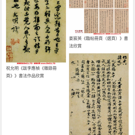
姜宸英《臨帖冊頁（選頁）》書
法欣賞
祝允明《跋李應楨《雜錄冊
頁》》書法作品欣賞