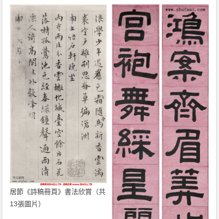
居節《詩稿冊頁》書法欣賞（共
13張圖片）