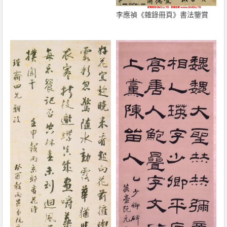
李應禎《雜錄冊頁》書法鑒賞