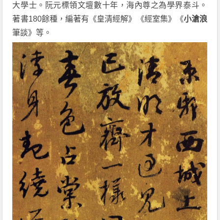
大學士。阮元標領文壇數十年，海內尊之為學界泰斗。
著書180餘種，編著有《皇清經解》《經室集》《
小滄浪
筆談》等。