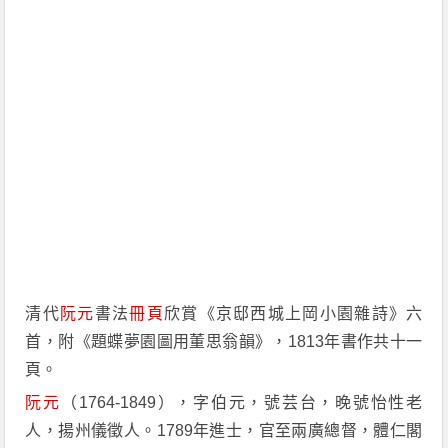
清代
阮元
書法
冊頁
欣賞《京邸西城上岡小園雜詩》六
首，附《題蝶夢園圖用董思翁韻》，1813年書作共十一
頁。
阮元
（1764-1849），字伯元，號芸台，晚號怡性老
人，揚州儀徵人。1789年進士，官至兩廣總督，體仁閣