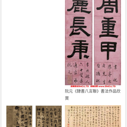
阮元《隸書八言聯》書法作品欣
賞