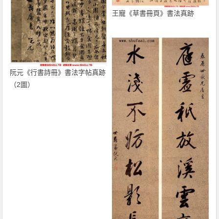
王寵《草書冊頁》書法真跡
阮元《行書詩冊》書法字帖真跡
（2圖）