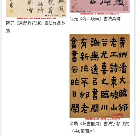
阮元《臨乙瑛碑》書法真跡
阮元《京邸看花詩》書法作品欣
賞
金農《隸書冊頁》書法字帖欣賞
（共8張圖片）