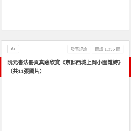
A+
發表評論
閱讀 1,335 閱
阮元書法冊頁真跡欣賞《京邸西城上岡小園雜詩》
（共11張圖片）