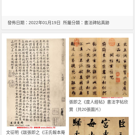
發佈日期：2022年01月19日 所屬分類：
書法碑帖真跡
張即之《度人經帖》書法字帖欣
賞（共20張圖片）
文征明《跋張即之《汪氏報本庵