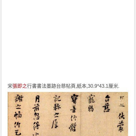
宋
張即之
行書書法墨跡台慈帖頁,紙本,30.9*43.1厘米.