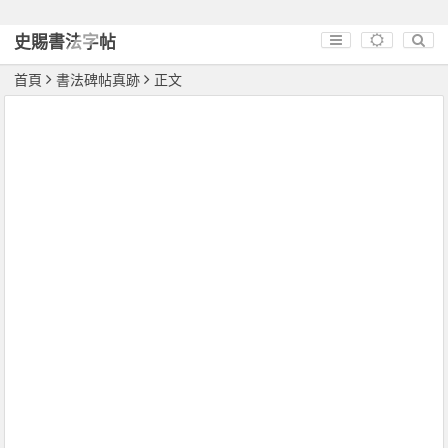
史賜書法字帖
首頁
書法碑帖真跡
正文