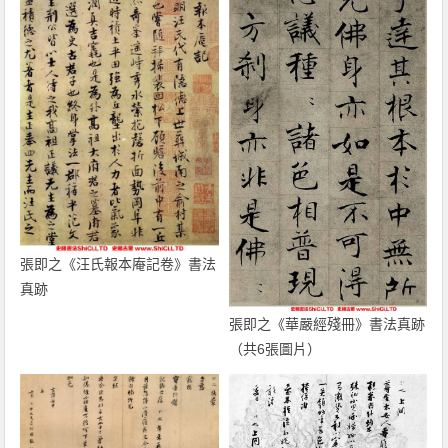
張即之《汪氏報本庵記卷》書法
真跡
張即之《華嚴經殘冊》書法真跡
（共6張圖片）