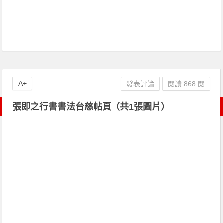
A+
發表評論
閱讀 868 閱
張即之行書書法台慈帖頁（共1張圖片）