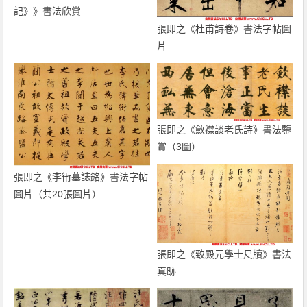
記》》書法欣賞
張即之《杜甫詩卷》書法字帖圖
片
張即之《斂襟談老氏詩》書法鑒
賞（3圖）
張即之《李衎墓誌銘》書法字帖
圖片（共20張圖片）
張即之《致殿元學士尺牘》書法
真跡