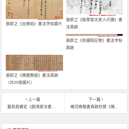
張即之《致尊堂太安人尺牘》書
張即之《台慈帖》書法字帖圖片
法真跡
張即之《待漏院記卷》書法字帖
真跡
張即之《佛遺教經》書法真跡
（共20張圖片）
上一篇
下一篇
董其昌審定《戲鴻堂法書》第二卷（共32張圖片）
褚河南楷書真跡欣賞《褚遂良伊闕佛龕碑》（共1張圖片）
文章導覽