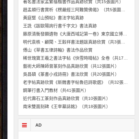
著名書法家孟繁禧楷書作品真跡欣賞（共15張圖片）
趙孟頫行書賞析《楞嚴經三阿難贊佛偈》（共5張圖片）
黃庭堅《山預帖》書法字帖真跡
王詵《跋歐陽詢行書千字文》書法真跡
籐原清衡發願遺物《大唐西域記第一卷》東京國立博物館藏（共51張圖片）
明代袁帙、顧聞、王穀祥書法題跋真跡欣賞（共3張圖片）
傅山《草書五律詩軸》書法作品欣賞
稀世瑰寶王羲之書法字帖《快雪時晴帖》全卷（共17張圖片）
藝術大師陳師曾篆刻作品真跡欣賞（共12張圖片）
吳昌碩《篆書小戎詩冊》書法欣賞（共20張圖片）
老字帖真跡欣賞《新魏書字帖魯迅詩歌選》（共32張圖片）
鋼筆行書入門教材（共41張圖片）
近代壽石工篆刻作品真跡欣賞（共10張圖片）
南宋雙面刻碑《王宰墓誌銘》（共18張圖片）
AD