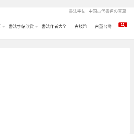
書法字帖
中国古代書道の真筆
區
書法字帖欣賞
書法作者大全
古錢幣
古董台灣