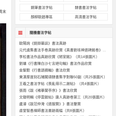
鋼筆書法字帖
隸書書法字帖
 清末
顏柳歐趙專區
高清書法字帖
隨機書法字帖
歐陽詢《姚辯墓誌》書法真跡
元代虞集書法手卷真跡欣賞《真書劉垓神道碑銘卷》（共7張圖片）
李松書法作品真跡欣賞《陋室銘》（共14張圖片）
劉墉《行書陳白沙七言絕句軸》書法作品欣賞
金聖歎《行書語摘軸》書法欣賞
東漢摩崖刻石陠閣頌隸書集字對聯50副（共25張圖片）
王羲之書法字帖《喪亂得示二謝帖》（共4張圖片）
張雨《跋《褚摹蘭亭序》》書法欣賞
文徵明輯《停雲館帖》唐人真跡卷第三（共20張圖片）
盧濬《跋范仲淹《道服贊》》書法鑒賞
虛堂智愚禪師書法墨跡兩幅（共8張圖片）