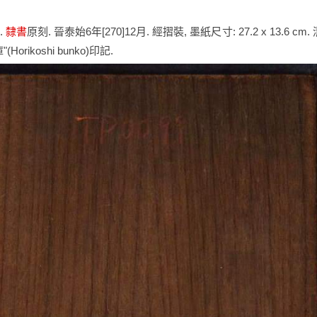
.
隸書
原刻. 晉泰始6年[270]12月. 經摺裝, 墨紙尺寸: 27.2 x 13.6 cm.
ikoshi bunko)印記.