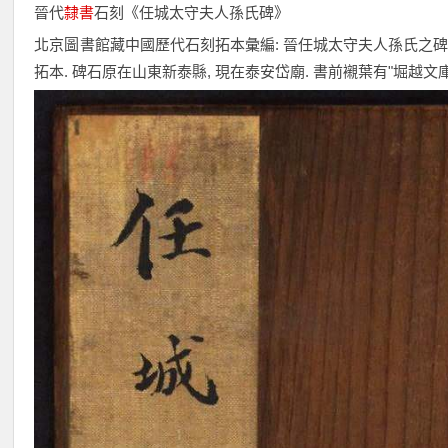
晉代
隸書
石刻《任城太守夫人孫氏碑》
北京圖書館藏中國歷代石刻拓本彙編: 晉任城太守夫人孫氏之碑
拓本. 碑石原在山東新泰縣, 現在泰安岱廟. 書前襯葉有"堀越文庫"(Hor