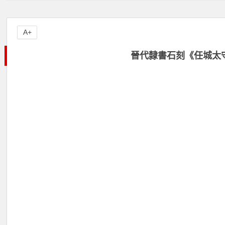
A+
晉代隸書石刻《任城太