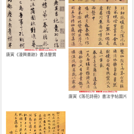
唐寅《漫興墨跡》書法鑒賞
唐寅《落花詩冊》書法字帖圖片