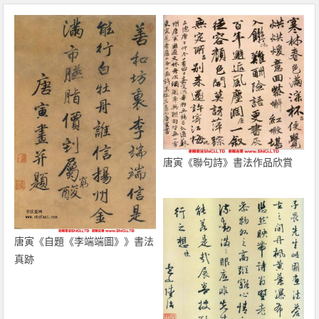
唐寅《聯句詩》書法作品欣賞
唐寅《自題《李端端圖》》書法
真跡