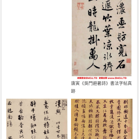
唐寅《吳門避暑詩》書法字帖真
跡