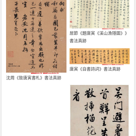
居節《題唐寅《溪山漁隱圖》》
書法真跡
唐寅《自書詩詞》書法真跡
沈周《致唐寅書札》書法真跡