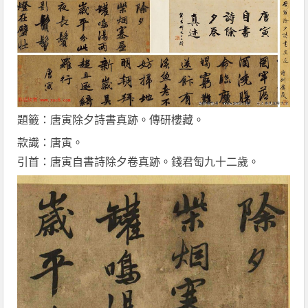
題籤：唐寅除夕詩書真跡。傳研樓藏。
款識：唐寅。
引首：唐寅自書詩除夕卷真跡。錢君匋九十二歲。