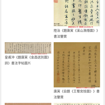
陸治《題唐寅《溪山漁隱圖》》
書法鑒賞
皇甫沖《題唐寅《金昌送別圖》
詩》書法字帖圖片
唐寅《自題《王蜀宮妓圖》》書
法鑒賞