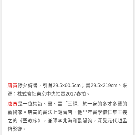
唐寅
除夕詩書，引首29.5×60.5cm；書29.5×219cm。來
源：株式會社東京中央拍賣2017春拍。
唐寅
是一位集詩、書、畫「三絕」於一身的多才多藝的
藝術家。唐寅的書法上溯晉唐，他早年書學懷仁集王羲
之的《聖教序》，兼師李北海和歐陽詢，深受元代趙孟
俯影響。