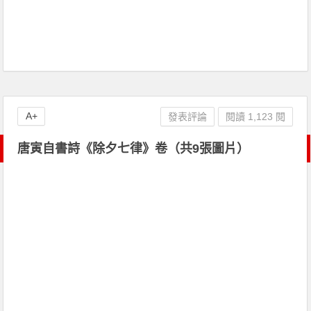
A+
發表評論
閱讀 1,123 閱
唐寅自書詩《除夕七律》卷（共9張圖片）