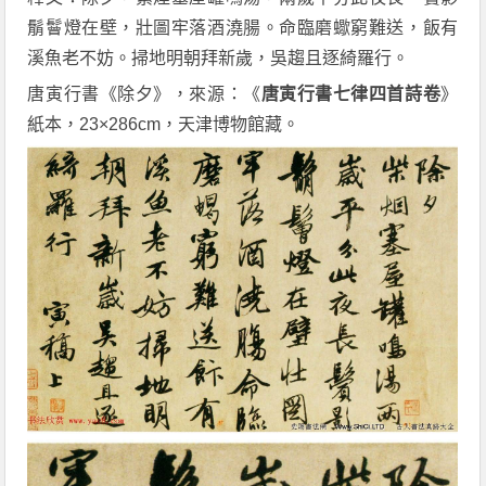
鬅鬙燈在壁，壯圖牢落酒澆腸。命臨磨蠍窮難送，飯有
溪魚老不妨。掃地明朝拜新歲，吳趨且逐綺羅行。
唐寅行書《除夕》，來源：《
唐寅行書七律四首詩卷
》
紙本，23×286cm，天津博物館藏。