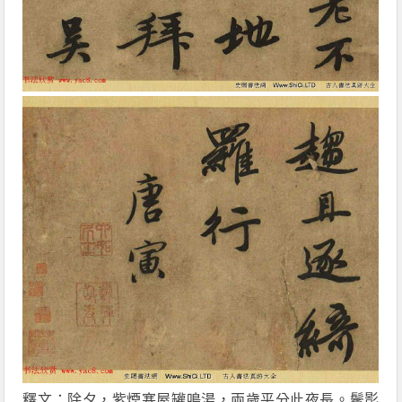
釋文：除夕，紫煙塞屋罐鳴湯，兩歲平分此夜長。鬢影