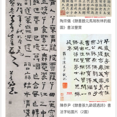
陶宗儀《隸書題元馬琬秋林釣艇
圖》書法鑒賞
陳恭尹《隸書張九齡感遇詩》書
法字帖圖片（2圖）