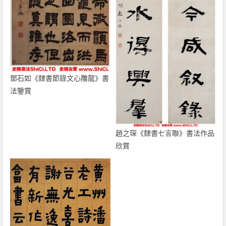
鄧石如《隸書節錄文心雕龍》書
法鑒賞
趙之琛《隸書七言聯》書法作品
欣賞