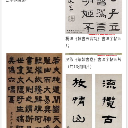
法字帖真跡
楊法《隸書五言詩》書法字帖圖
片
吳叡《篆隸書卷》書法字帖圖片
（共13張圖片）