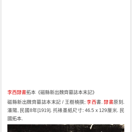
李西
隸書
拓本《磁縣新出魏齊墓誌本末記》
磁縣新出魏齊墓誌本末記 / 王樹楠撰;
李西
書.
隸書
原刻.
瀋陽, 民國8年[1919]. 托裱墨紙尺寸: 46.5 x 129厘米. 民
國拓本.