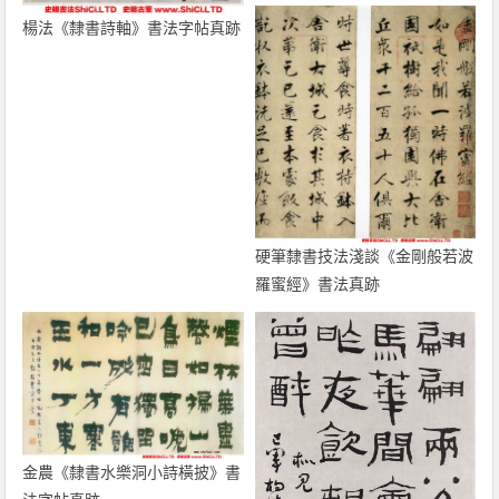
楊法《隸書詩軸》書法字帖真跡
硬筆隸書技法淺談《金剛般若波
羅蜜經》書法真跡
金農《隸書水樂洞小詩橫披》書