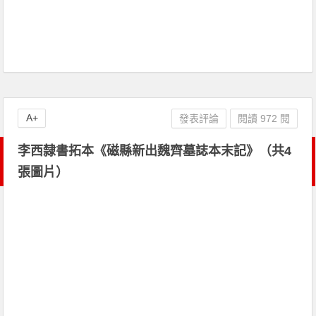
A+
發表評論
閱讀 972 閱
李西隸書拓本《磁縣新出魏齊墓誌本末記》（共4
張圖片）