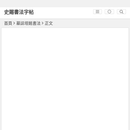
史賜書法字帖
首頁
墓誌塔銘書法
正文