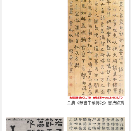
金農《隸書牛戩傳記》書法欣賞