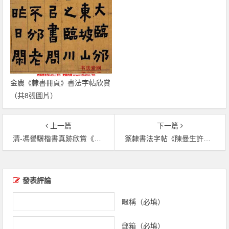
金農《隸書冊頁》書法字帖欣賞
（共8張圖片）
上一篇
下一篇
清-馮譽驥楷書真跡欣賞《李孟龍墓誌銘帖》（共13張圖片）
篆隸書法字帖《陳曼生許君墓誌銘》（共30張圖片）
文章導覽
發表評論
暱稱（必填）
郵箱（必填）