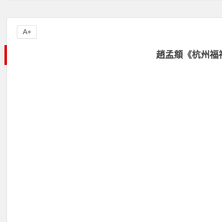
A+
趙孟頫《杭州福