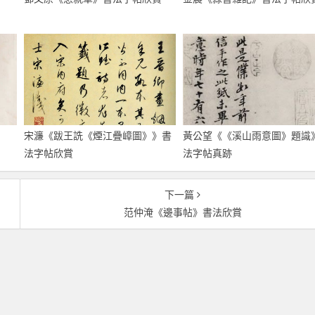
宋濂《跋王詵《煙江疊嶂圖》》書
黃公望《《溪山雨意圖》題識
法字帖欣賞
法字帖真跡
下一篇
范仲淹《邊事帖》書法欣賞