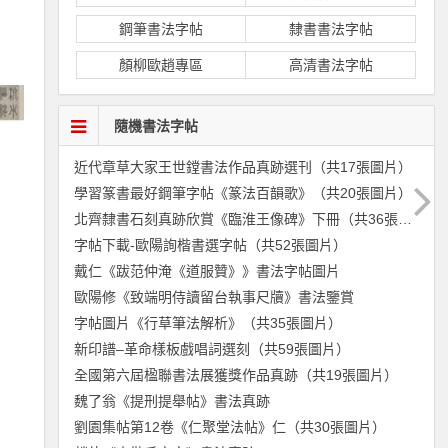
鋼筆書法字帖
隸書書法字帖
顏柳歐趙專區
高清書法字帖
隨機書法字帖
近代章草大家王世鏜書法作品真跡選刊（共17張圖片）
學習篆書最好鋼筆字帖《篆法百韻歌》（共20張圖片）
北齊隸書石刻真跡欣賞《臨淮王像碑》下冊（共36張圖片）
字帖下載-歐陽詢楷書選字帖（共52張圖片）
戴仁《跋范仲淹《道服贊》》書法字帖圖片
歐陽修《致端明侍讀留台執事尺牘》書法鑒賞
字帖圖片《行草筆法解析》（共35張圖片）
新印譜–革命樣板戲唱詞選刻（共59張圖片）
全國第六屆楹聯書法展獲獎作品真跡（共19張圖片）
魏了翁《提刑提舉帖》書法真跡
劉園集帖第12卷《仁聚堂法帖》仁（共30張圖片）