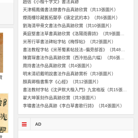
趙佶《小楷千字文》書法真跡
天津楊鳳儀書法隸書作品真跡欣賞（共13張圖片）
煙雨樓珍藏舊拓蘭亭《唐定武的本》（共6張圖片）
劉海清甲骨文書法作品真跡欣賞（共10張圖片）
黃庭堅書法草書真跡欣賞《洛陽雨霽詩》（共9張圖片）
米芾行草書法碑帖字帖《梅惇帖》（共2張圖片）
書法教程字帖《米芾蜀素帖技法–偏旁部首》（共48張圖片）
陳寶琛書法作品真跡欣賞（西泠拍品六幅）（共6張圖片）
周持書法作品真跡欣賞（共4張圖片）
明末清初戴明說書法作品真跡賞析（共3張圖片）
賞
顏真卿楷書集字《心經》（共12張圖片）
書法教材字帖《沈尹默大楷入門》九宮格版（共15張圖片）
翟大坤篆刻作品真跡欣賞（共3張圖片）
李嘯書法作品真跡《李白草書歌行詩》（共4張圖片）
AD
賞