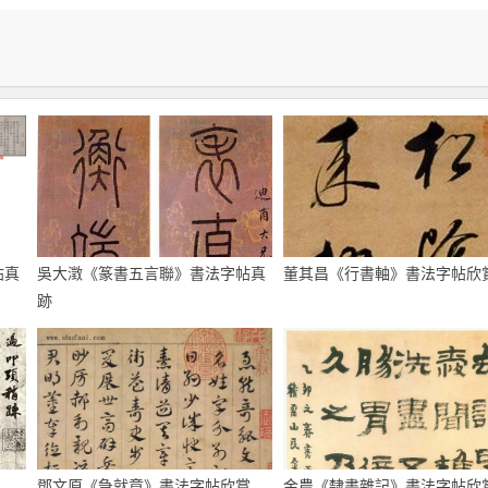
帖真
吳大澂《篆書五言聯》書法字帖真
董其昌《行書軸》書法字帖欣
跡
鄧文原《急就章》書法字帖欣賞
金農《隸書雜記》書法字帖欣