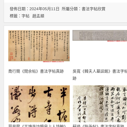
發佈日期：2024年05月11日 所屬分類：
書法字帖欣賞
標籤：
字帖
趙孟頫
喬行簡《閏余帖》書法字帖真跡
吳寬《韓夫人墓誌銘》書法字
跡
莫是龍《半塘寺訪鏡泉上人詩軸》
蘇過《貽孫帖》書法字帖真跡