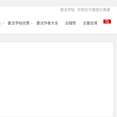
書法字帖
中国古代書道の真筆
區
書法字帖欣賞
書法作者大全
古錢幣
古董台灣