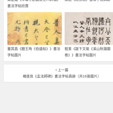
書法字帖欣賞
董其昌《題王珣《伯遠帖》》書法
程荃《跋卞文瑜《溪山秋藹圖
字帖圖片
卷》》書法字帖圖片
上一篇
褚遂良《孟法師碑》書法字帖真跡（共16張圖片）