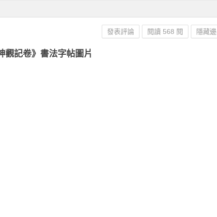
發表評論
閱讀 568 閱
隱藏邊
神觀記卷》書法字帖圖片