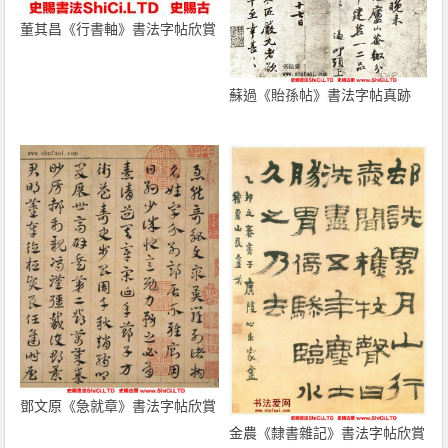
董其昌《行書軸》書法字帖欣賞
蘇過《貽孫帖》書法字帖真跡
鄧文原《急就章》書法字帖欣賞
金農《隸書雜記》書法字帖欣賞