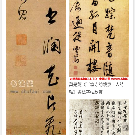
莫是龍《半塘寺訪鏡泉上人詩
軸》書法字帖欣賞