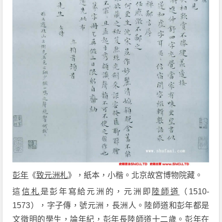
彭年
《
致元洲札
》，紙本，小楷。北京故宮博物院藏。
這
信札
是彭年寫給元洲的，元洲即
陸師道
（1510-
1573），字子傳，號元洲，長洲人。陸師道和彭年都是
文徵明的學生，論年紀，彭年長陸師道十二歲。彭年在