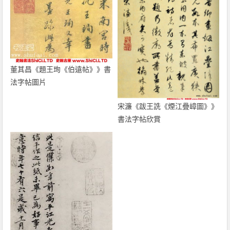
董其昌《題王珣《伯遠帖》》書
法字帖圖片
宋濂《跋王詵《煙江疊嶂圖》》
書法字帖欣賞