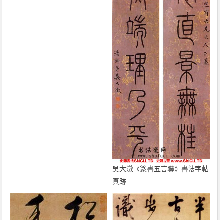
吳大澂《篆書五言聯》書法字帖
真跡