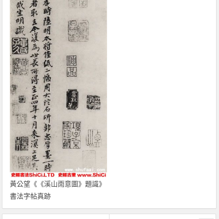
黃公望《《溪山雨意圖》題識》
書法字帖真跡