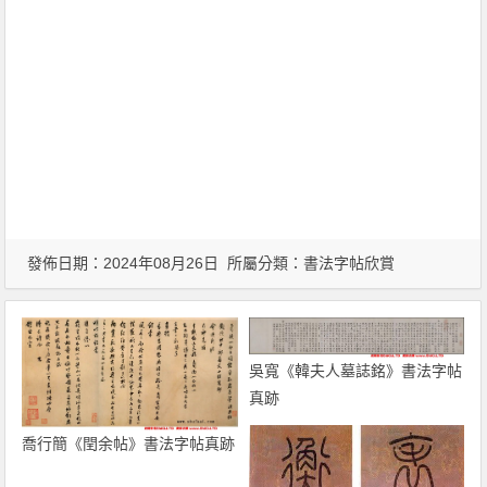
發佈日期：2024年08月26日 所屬分類：
書法字帖欣賞
吳寬《韓夫人墓誌銘》書法字帖
真跡
喬行簡《閏余帖》書法字帖真跡