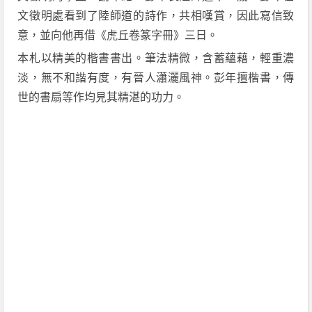
文徵明處看到了陸師道的詩作，共相嘆賞，因此寫信致
意，並向他再借《虎丘卷篆字冊》三日。
本札以精美的楷書書出。筆法精微，含蓄蘊藉，輕重濃
淡，無不和諧有度，有晉人瀟灑風神。彭年擅楷書，傳
世的書扇等作均見其精湛的功力。