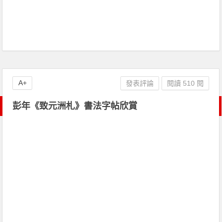
A+
發表評論
閱讀 510 閱
彭年《致元洲札》書法字帖欣賞