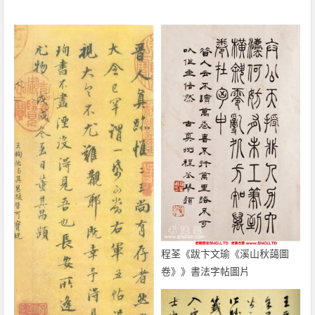
程荃《跋卞文瑜《溪山秋藹圖
卷》》書法字帖圖片