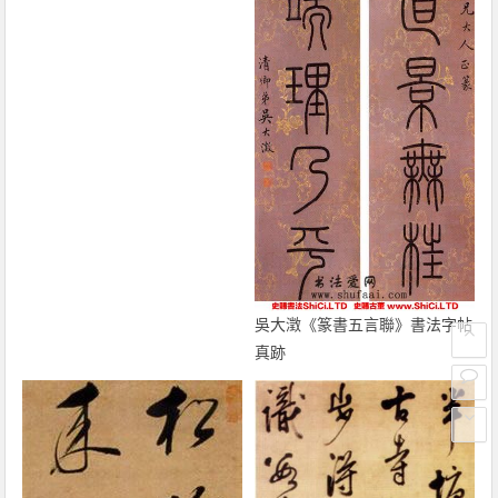
吳大澂《篆書五言聯》書法字帖
真跡