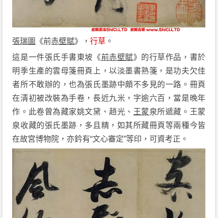
張瑞圖
《前
赤壁賦
》，
行草
。
這是一件張氏手書東坡《
前赤壁賦
》的行草作品，書於
明季生產的雲母箋冊頁上，以淡墨書熟箋，是功夫欠佳
者所不敢辦的，也為張氏墨跡中頗不多見的一路。冊頁
在清初被改裝為手卷，長近九米，字逾六百，當是晚年
作。此卷曾為藏家姚文黛、趙光、
王蒙
泉所遞藏。王蒙
泉收藏的張氏墨跡，多且精，如其所藏冊頁等兩種今皆
在故宮博物院，亦鈐有“文心審定”等印，可資考正。