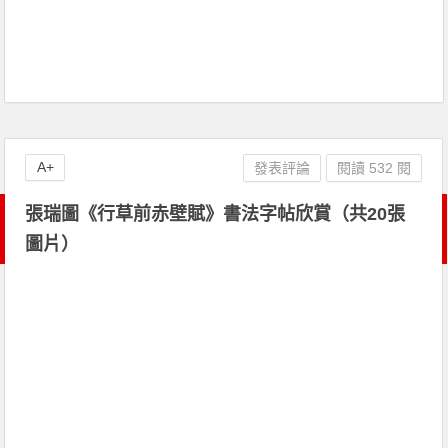
A+
發表評論
閱讀 532 閱
張瑞圖《行草前赤壁賦》書法字帖欣賞（共20張
圖片）