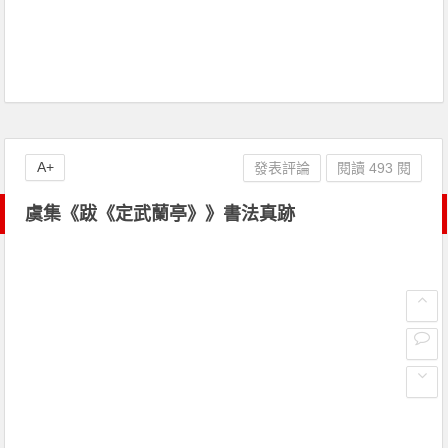
A+
發表評論
閱讀 493 閱
虞集《跋《定武蘭亭》》書法真跡