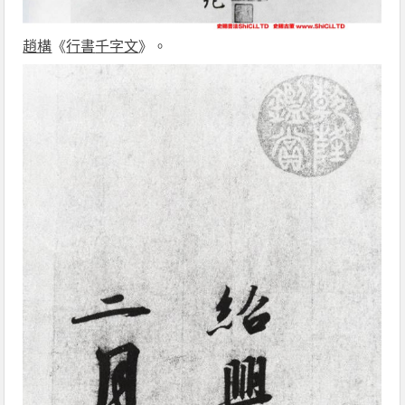
趙構
《
行書
千字文
》。