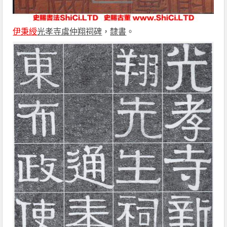
伊秉綬
光孝寺虞仲翔祠碑
，
隸書
。