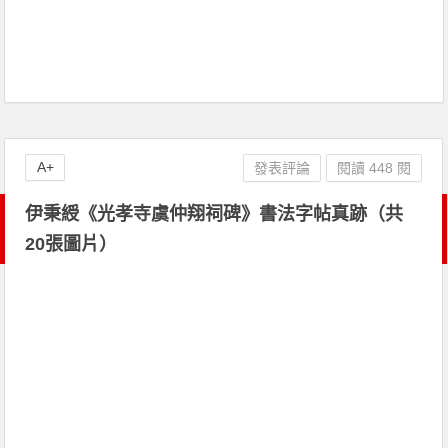
A+
發表評論
閱讀 448 閱
伊秉綬《光孝寺虞仲翔祠碑》書法字帖真跡（共
20張圖片）