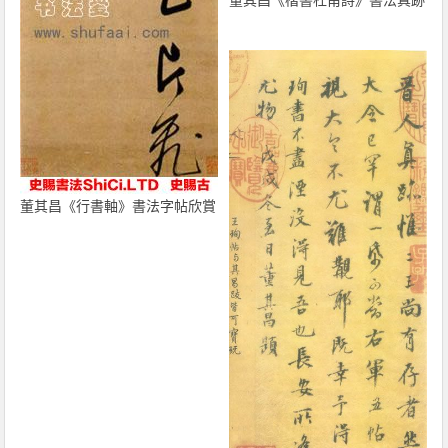
董其昌《行書軸》書法字帖欣賞