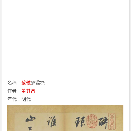
名稱：
蘇軾
醉翁操
作者：
董其昌
年代：明代