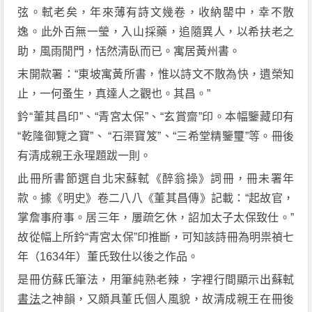
弦。軾老矣，年來薄有詩文幾卷，收納罌中，幸不散
逸。此外百無一瑩，入山採藥，追隨異人，以希扶老之
助，風雨閒門，恬然清臥而已。寓居黃州書。
末開款署：“東坡寓黃所書，惟以詩文不散為快，遺榮知
止，一何蚤生，真達人之觀也。其昌。”
鈐“董其昌印”、“青宮太保”、“玄賞齋”印。本幅鑒藏印有
“乾隆御覽之寶”、 “石渠寶笈”、“三希堂精鑒璽”等。冊後
有清成親王永瑆題跋一則。
此冊所書節選自北宋蘇軾《醉翁操》詞冊，冊未署年
款。據《明史》卷二八八《董其昌傳》記載：“起故官，
掌詹事府事。居三年，屢疏乞休，詔加太子太保致仕。”
故從幅上所鈐“青宮太保”印推斷，可知該詩冊為明祟禎七
年（1634年）董氏致仕以後之作品。
是冊仿蘇氏筆法，用筆純熟老辣，字裡行間顯示出蘇軾
書法
之神韻，又頗具董氏個人風貌，故清成親王在冊後