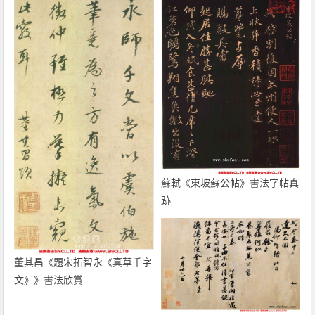
蘇軾《東坡蘇公帖》書法字帖真
跡
董其昌《題宋拓智永《真草千字
文》》書法欣賞