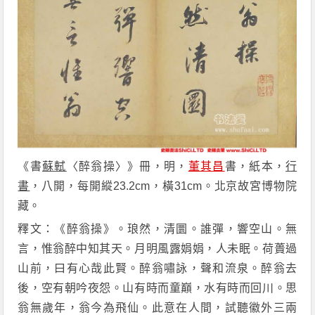
《書
蘇軾
〈醉翁操〉》冊，明，
董其昌
書，紙本，
行
書
，八開，每開縱23.2cm，橫31cm。北京故宮博物院
藏。
釋文：《醉翁操》。琅然，清圜。誰彈，響空山。無
言，惟翁醉中知其天。月明風露娟娟，人未眠。荷蕢過
山前，曰有心哉此賢。醉翁嘯詠，聲和流泉。醉翁去
後，空有朝吟夜怨。山有時而童巔，水有時而回川。思
翁無歲年，翁今為飛仙。此意在人間，試聽徽外三兩