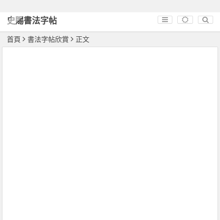
史賜書法字帖
首頁
書法字帖欣賞
正文