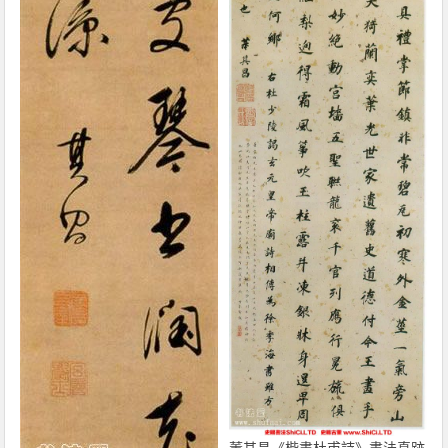
董其昌《楷書杜甫詩》書法真跡