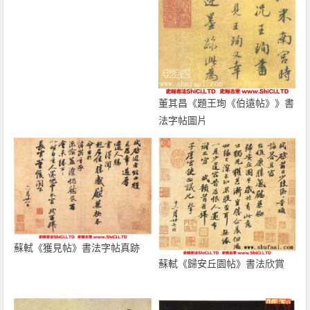
董其昌《題王珣《伯遠帖》》書
法字帖圖片
蘇軾《獲見帖》書法字帖真跡
蘇軾《歸安丘園帖》書法欣賞