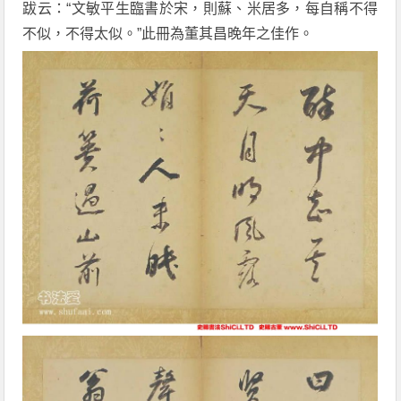
跋云：“文敏平生臨書於宋，則蘇、米居多，每自稱不得
不似，不得太似。”此冊為董其昌晚年之佳作。