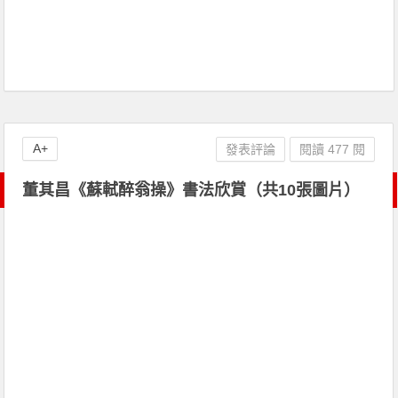
A+
發表評論
閱讀 477 閱
董其昌《蘇軾醉翁操》書法欣賞（共10張圖片）