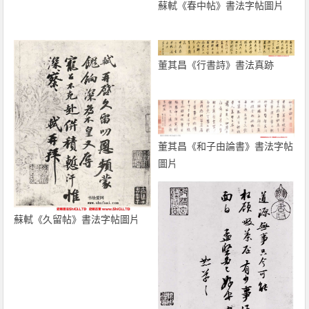
蘇軾《春中帖》書法字帖圖片
董其昌《行書詩》書法真跡
董其昌《和子由論書》書法字帖
圖片
蘇軾《久留帖》書法字帖圖片