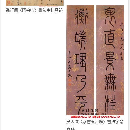
喬行簡《閏余帖》書法字帖真跡
吳大澂《篆書五言聯》書法字帖
真跡