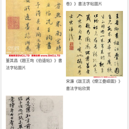
卷》》書法字帖圖片
董其昌《題王珣《伯遠帖》》書
法字帖圖片
宋濂《跋王詵《煙江疊嶂圖》》
書法字帖欣賞