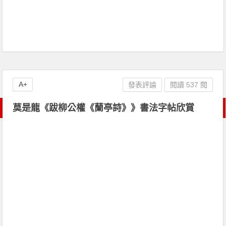
A+
發表評論
閱讀 537 閱
莫是龍《跋柳公權《蘭亭詩》》書法字帖欣賞