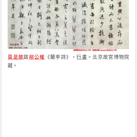
莫是龍
跋
柳公權
《蘭亭詩》，
行書
。北京故宮博物院
藏。