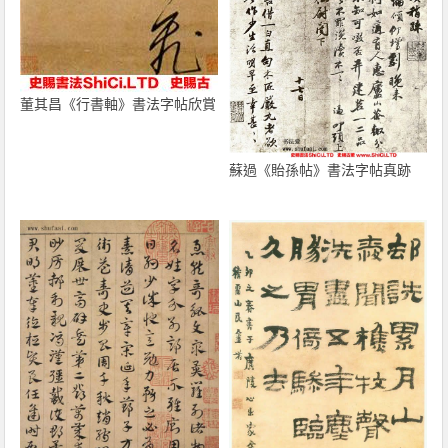
董其昌《行書軸》書法字帖欣賞
蘇過《貽孫帖》書法字帖真跡