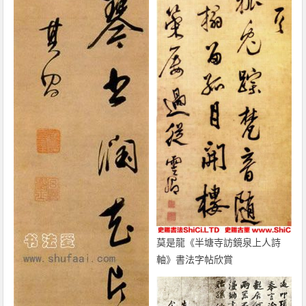
莫是龍《半塘寺訪鏡泉上人詩
軸》書法字帖欣賞