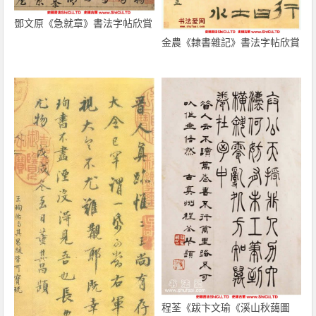
鄧文原《急就章》書法字帖欣賞
金農《隸書雜記》書法字帖欣賞
程荃《跋卞文瑜《溪山秋藹圖