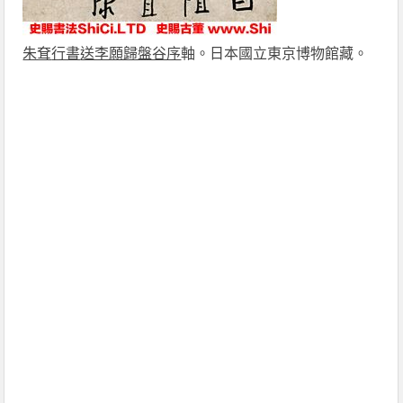
朱耷
行書
送李願歸盤谷序
軸。日本國立東京博物館藏。