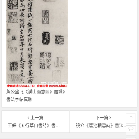
黃公望《《溪山雨意圖》題識》
書法字帖真跡
上一篇
下一篇
王鐸《五行草自書詩》書法欣賞
饒介《蕉池積雪詩》書法字帖真跡（共8張圖片）