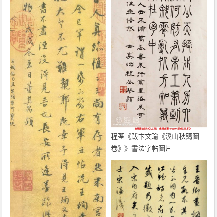
程荃《跋卞文瑜《溪山秋藹圖
卷》》書法字帖圖片