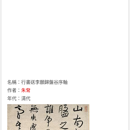
名稱：行書送李願歸盤谷序軸
作者：
朱耷
年代：清代