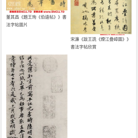
董其昌《題王珣《伯遠帖》》書
法字帖圖片
宋濂《跋王詵《煙江疊嶂圖》》
書法字帖欣賞