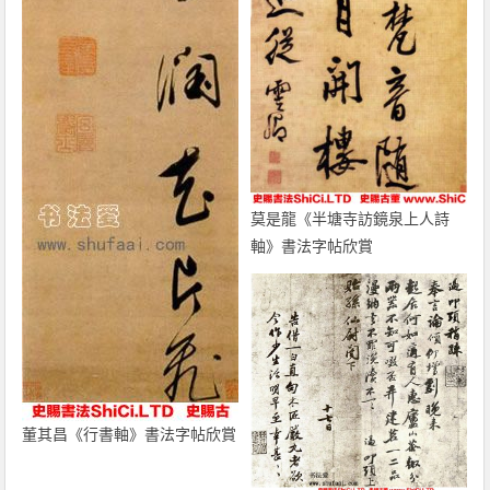
莫是龍《半塘寺訪鏡泉上人詩
軸》書法字帖欣賞
董其昌《行書軸》書法字帖欣賞