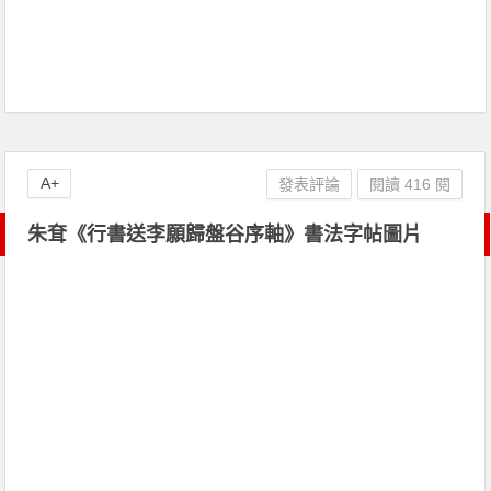
A+
發表評論
閱讀 416 閱
朱耷《行書送李願歸盤谷序軸》書法字帖圖片