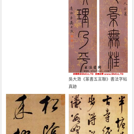
吳大澂《篆書五言聯》書法字帖
真跡