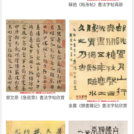
蘇過《貽孫帖》書法字帖真跡
鄧文原《急就章》書法字帖欣賞
金農《隸書雜記》書法字帖欣賞