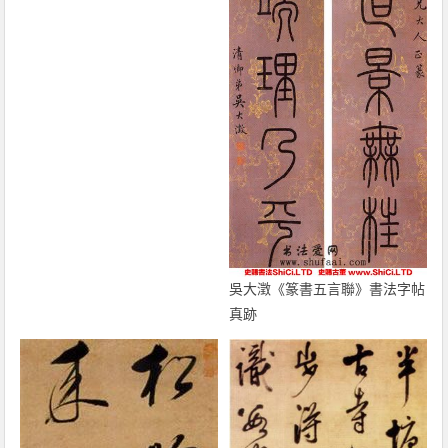
吳大澂《篆書五言聯》書法字帖
真跡