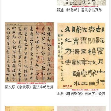
蘇過《貽孫帖》書法字帖真跡
鄧文原《急就章》書法字帖欣賞
金農《隸書雜記》書法字帖欣賞