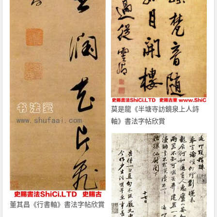
莫是龍《半塘寺訪鏡泉上人詩
軸》書法字帖欣賞
董其昌《行書軸》書法字帖欣賞