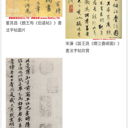
董其昌《題王珣《伯遠帖》》書
法字帖圖片
宋濂《跋王詵《煙江疊嶂圖》》
書法字帖欣賞