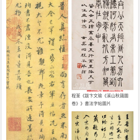
程荃《跋卞文瑜《溪山秋藹圖
卷》》書法字帖圖片