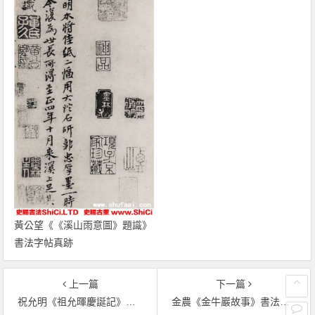
黃公望《《溪山雨意圖》題識》
書法字帖真跡
上一篇
下一篇
祝允明《祖允暉慶誕記》書法字帖圖片
金農《金牛巖故事》書法真跡