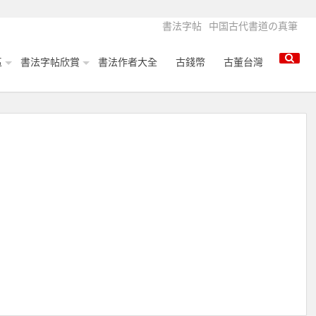
書法字帖
中国古代書道の真筆
區
書法字帖欣賞
書法作者大全
古錢幣
古董台灣