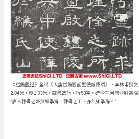
《
嵩陽觀記
》全稱《大唐嵩陽觀記聖德感應頌》，李林甫撰文
2.04米，厚1.03米。
隸書
25行，行53字。碑今在河南登封嵩
“唐人隸書之盛無如季海，隸書之工，亦無如季海。”