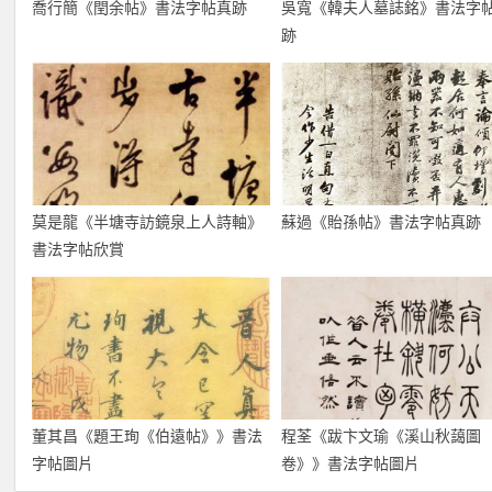
喬行簡《閏余帖》書法字帖真跡
吳寬《韓夫人墓誌銘》書法字
跡
莫是龍《半塘寺訪鏡泉上人詩軸》
蘇過《貽孫帖》書法字帖真跡
書法字帖欣賞
董其昌《題王珣《伯遠帖》》書法
程荃《跋卞文瑜《溪山秋藹圖
字帖圖片
卷》》書法字帖圖片