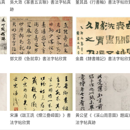
帖真
吳大澂《篆書五言聯》書法字帖真
董其昌《行書軸》書法字帖欣
跡
鄧文原《急就章》書法字帖欣賞
金農《隸書雜記》書法字帖欣
宋濂《跋王詵《煙江疊嶂圖》》書
黃公望《《溪山雨意圖》題識
法字帖欣賞
法字帖真跡