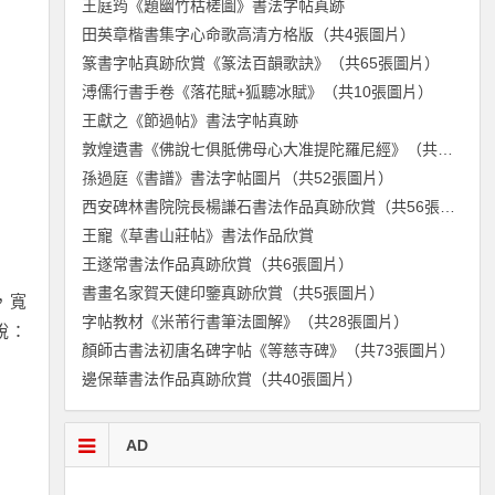
王庭筠《題幽竹枯槎圖》書法字帖真跡
田英章楷書集字心命歌高清方格版（共4張圖片）
篆書字帖真跡欣賞《篆法百韻歌訣》（共65張圖片）
溥儒行書手卷《落花賦+狐聽冰賦》（共10張圖片）
王獻之《節過帖》書法字帖真跡
敦煌遺書《佛說七俱胝佛母心大准提陀羅尼經》（共6張圖片）
孫過庭《書譜》書法字帖圖片（共52張圖片）
西安碑林書院院長楊謙石書法作品真跡欣賞（共56張圖片）
王寵《草書山莊帖》書法作品欣賞
王遂常書法作品真跡欣賞（共6張圖片）
書畫名家賀天健印鑒真跡欣賞（共5張圖片）
，寬
字帖教材《米芾行書筆法圖解》（共28張圖片）
說：
顏師古書法初唐名碑字帖《等慈寺碑》（共73張圖片）
邊保華書法作品真跡欣賞（共40張圖片）
AD