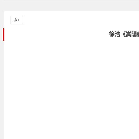
A+
徐浩《嵩陽