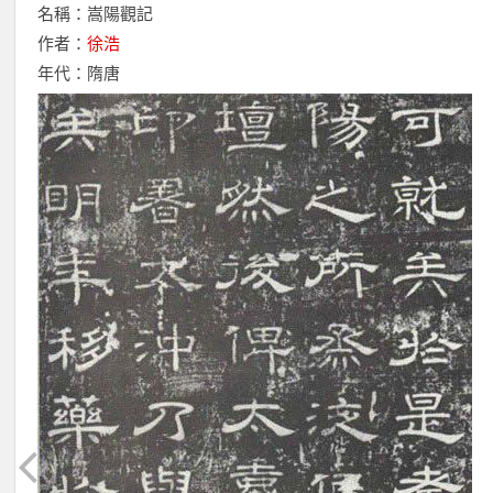
名稱：嵩陽觀記
作者：
徐浩
年代：隋唐