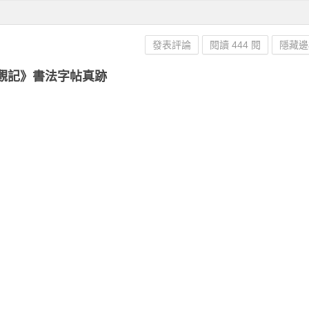
發表評論
閱讀 444 閱
隱藏邊
觀記》書法字帖真跡