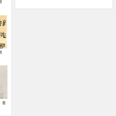
賞
賞
》書