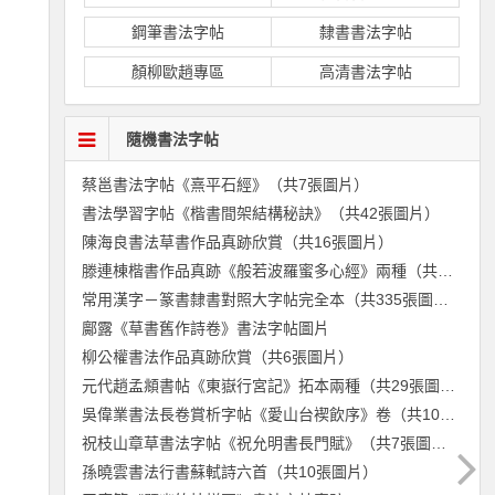
鋼筆書法字帖
隸書書法字帖
顏柳歐趙專區
高清書法字帖
隨機書法字帖
蔡邕書法字帖《熹平石經》（共7張圖片）
書法學習字帖《楷書間架結構秘訣》（共42張圖片）
陳海良書法草書作品真跡欣賞（共16張圖片）
滕連棟楷書作品真跡《般若波羅蜜多心經》兩種（共6張圖片）
常用漢字－篆書隸書對照大字帖完全本（共335張圖片）
鄺露《草書舊作詩卷》書法字帖圖片
柳公權書法作品真跡欣賞（共6張圖片）
元代趙孟頫書帖《東嶽行宮記》拓本兩種（共29張圖片）
吳偉業書法長卷賞析字帖《愛山台褉飲序》卷（共10張圖片）
祝枝山章草書法字帖《祝允明書長門賦》（共7張圖片）
孫曉雲書法行書蘇軾詩六首（共10張圖片）