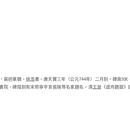
，裴迥篆額，
徐浩
書。唐天寶三年（公元744年）二月刻，碑高9米
陽書院，碑陰刻有宋熙寧辛亥張琬等名家題名。清
王澍
《虛舟題跋》