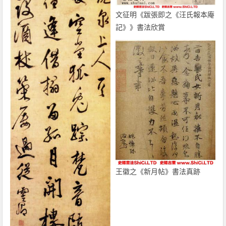
文征明《跋張即之《汪氏報本庵
記》》書法欣賞
王徽之《新月帖》書法真跡