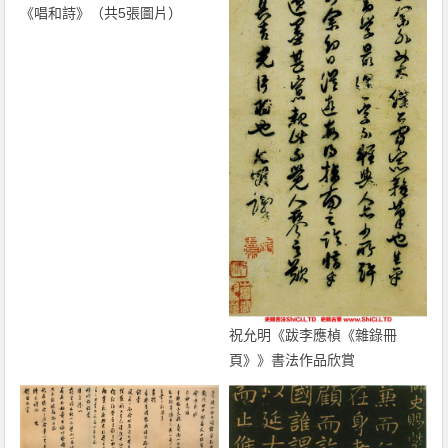
《唱和詩》（共5張圖片）
祝允明《跋李應楨《雜錄冊
頁》》書法作品欣賞