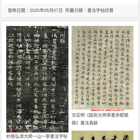
發佈日期：2025年05月07日 所屬分類：
書法字帖欣賞
文征明《跋祝允明草書赤壁賦
冊》書法真跡
妙慈弘濟大師一山一寧書法字帖