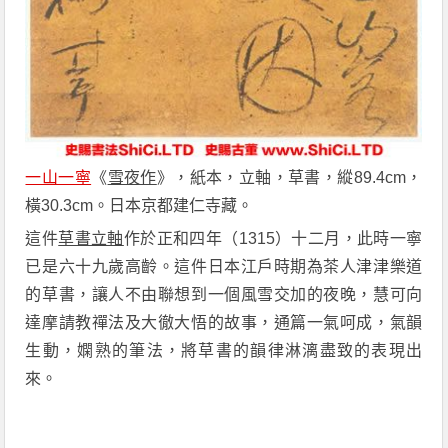
一山一寧
《
雪夜作
》，紙本，立軸，草書，縱89.4cm，
橫30.3cm。日本京都建仁寺藏。
這件
草書立軸
作於正和四年（1315）十二月，此時一寧
已是六十九歲高齡。這件日本江戶時期為茶人津津樂道
的草書，讓人不由聯想到一個風雪交加的夜晚，慧可向
達摩請教禪法及大徹大悟的故事，通篇一氣呵成，氣韻
生動，嫻熟的筆法，將草書的韻律淋漓盡致的表現出
來。