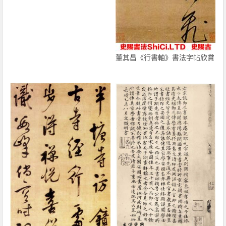
董其昌《行書軸》書法字帖欣賞