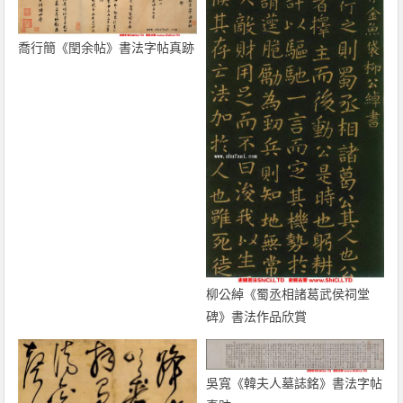
喬行簡《閏余帖》書法字帖真跡
柳公綽《蜀丞相諸葛武侯祠堂
碑》書法作品欣賞
吳寬《韓夫人墓誌銘》書法字帖