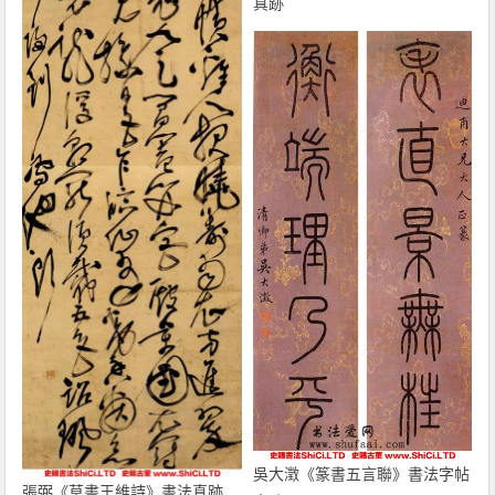
真跡
吳大澂《篆書五言聯》書法字帖
張弼《草書王維詩》書法真跡