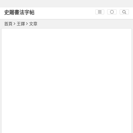
史賜書法字帖
首頁
王鐸
文章