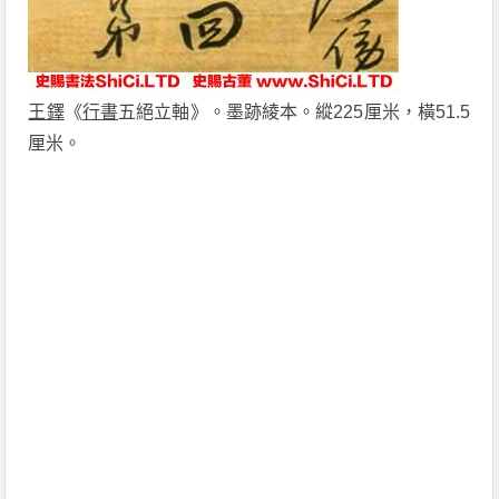
王鐸
《
行書
五絕立軸》。墨跡綾本。縱225厘米，橫51.5
厘米。