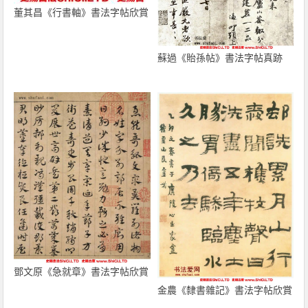
董其昌《行書軸》書法字帖欣賞
蘇過《貽孫帖》書法字帖真跡
鄧文原《急就章》書法字帖欣賞
金農《隸書雜記》書法字帖欣賞