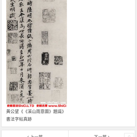
黃公望《《溪山雨意圖》題識》
書法字帖真跡