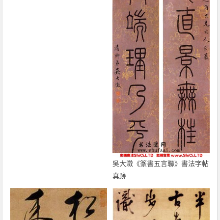
吳大澂《篆書五言聯》書法字帖
真跡