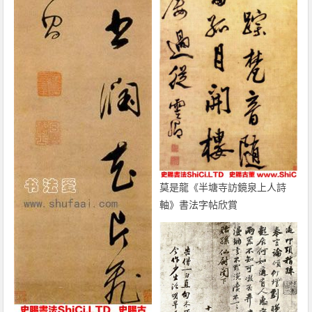
莫是龍《半塘寺訪鏡泉上人詩
軸》書法字帖欣賞