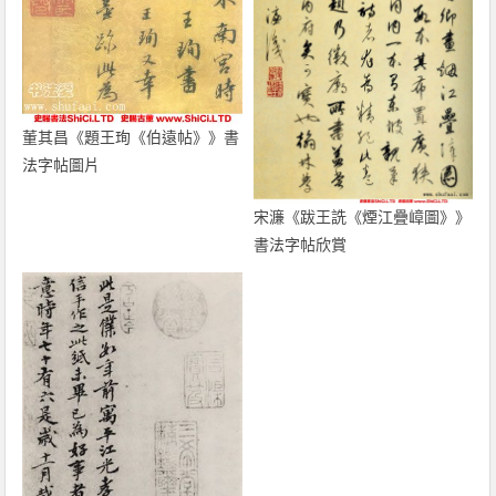
董其昌《題王珣《伯遠帖》》書
法字帖圖片
宋濂《跋王詵《煙江疊嶂圖》》
書法字帖欣賞