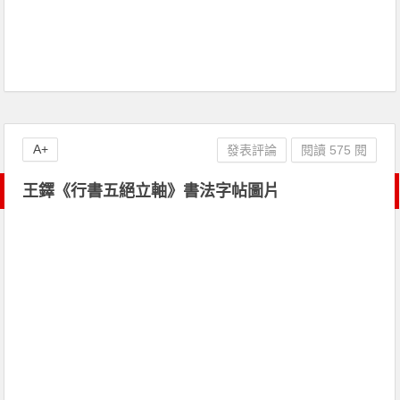
A+
發表評論
閱讀 575 閱
王鐸《行書五絕立軸》書法字帖圖片