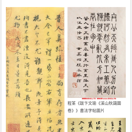
程荃《跋卞文瑜《溪山秋藹圖
卷》》書法字帖圖片