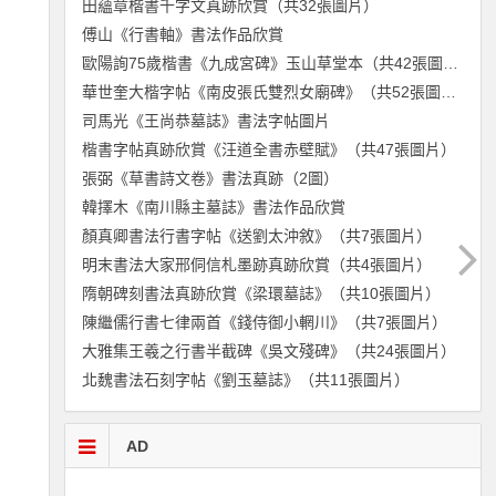
田蘊章楷書千字文真跡欣賞（共32張圖片）
傅山《行書軸》書法作品欣賞
歐陽詢75歲楷書《九成宮碑》玉山草堂本（共42張圖片）
華世奎大楷字帖《南皮張氏雙烈女廟碑》（共52張圖片）
司馬光《王尚恭墓誌》書法字帖圖片
楷書字帖真跡欣賞《汪道全書赤壁賦》（共47張圖片）
張弼《草書詩文卷》書法真跡（2圖）
韓擇木《南川縣主墓誌》書法作品欣賞
顏真卿書法行書字帖《送劉太沖敘》（共7張圖片）
明末書法大家邢侗信札墨跡真跡欣賞（共4張圖片）
隋朝碑刻書法真跡欣賞《梁環墓誌》（共10張圖片）
陳繼儒行書七律兩首《錢侍御小輞川》（共7張圖片）
大雅集王羲之行書半截碑《吳文殘碑》（共24張圖片）
北魏書法石刻字帖《劉玉墓誌》（共11張圖片）
AD