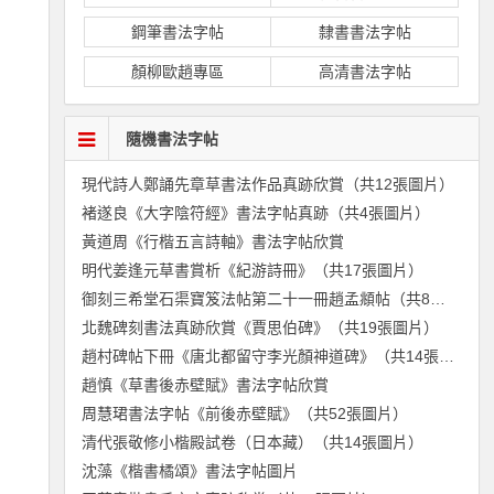
鋼筆書法字帖
隸書書法字帖
顏柳歐趙專區
高清書法字帖
隨機書法字帖
現代詩人鄭誦先章草書法作品真跡欣賞（共12張圖片）
褚遂良《大字陰符經》書法字帖真跡（共4張圖片）
黃道周《行楷五言詩軸》書法字帖欣賞
明代姜逢元草書賞析《紀游詩冊》（共17張圖片）
御刻三希堂石渠寶笈法帖第二十一冊趙孟頫帖（共8張圖片）
北魏碑刻書法真跡欣賞《賈思伯碑》（共19張圖片）
趙村碑帖下冊《唐北都留守李光顏神道碑》（共14張圖片）
趙慎《草書後赤壁賦》書法字帖欣賞
周慧珺書法字帖《前後赤壁賦》（共52張圖片）
清代張敬修小楷殿試卷（日本藏）（共14張圖片）
沈藻《楷書橘頌》書法字帖圖片