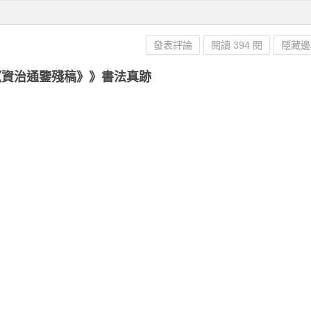
發表評論
閱讀 394 閱
隱藏邊
《資治通鑒殘稿》》書法真跡