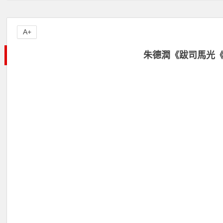
A+
朱德潤《跋司馬光