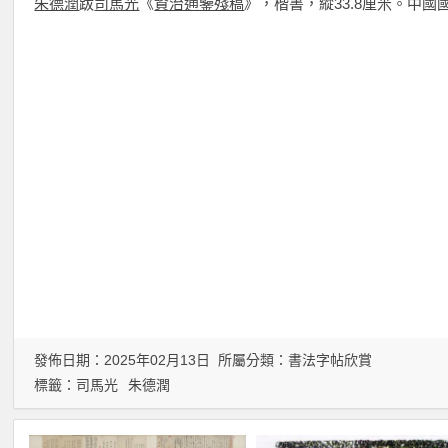
朱德潤
跋
司馬光
《
資治通鑒殘稿
》，楷書，縱33.8厘米。中國
發佈日期：2025年02月13日 所屬分類：
書法字帖欣賞
標籤：
司馬光
朱德潤