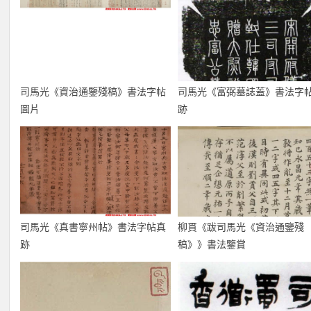
司馬光《資治通鑒殘稿》書法字帖
司馬光《富弼墓誌蓋》書法字
圖片
跡
司馬光《真書寧州帖》書法字帖真
柳貫《跋司馬光《資治通鑒殘
跡
稿》》書法鑒賞