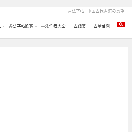
書法字帖
中国古代書道の真筆
區
書法字帖欣賞
書法作者大全
古錢幣
古董台灣