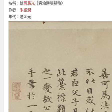
名稱：跋
司馬光
《資治通鑒殘稿》
作者：
朱德潤
年代：遼金元