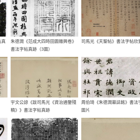
帖真
朱德潤《范成大四時田園雜興卷》
司馬光《天聖帖》書法字帖欣
書法字帖真跡（3圖）
宇文公諒《跋司馬光《資治通鑒殘
周伯琦《朱德潤墓誌銘》書法
稿》》書法字帖真跡
圖片