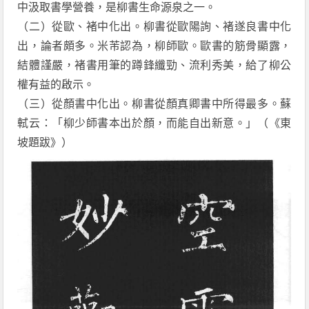
中汲取書學營養，是柳書生命源泉之一。
（二）從歐、褚中化出。柳書從歐陽詢、褚遂良書中化
出，論者頗多。米芾認為，柳師歐。歐書的筋骨顯露，
結體謹嚴，褚書用筆的蹲鋒纖勁、流利秀美，給了柳公
權有益的啟示。
（三）從顏書中化出。柳書從顏真卿書中所得最多。蘇
軾云：「柳少師書本出於顏，而能自出新意。」（《東
坡題跋》）