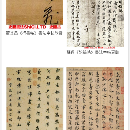
董其昌《行書軸》書法字帖欣賞
蘇過《貽孫帖》書法字帖真跡