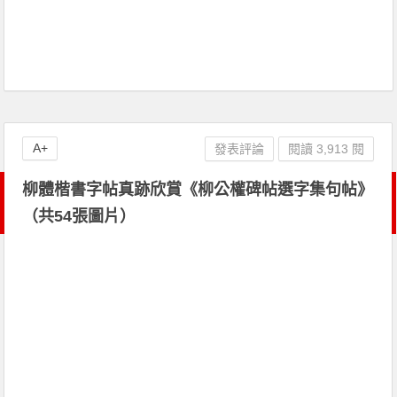
A+
發表評論
閱讀 3,913 閱
柳體楷書字帖真跡欣賞《柳公權碑帖選字集句帖》
（共54張圖片）