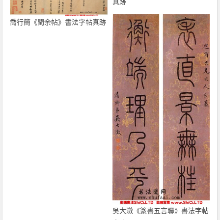
真跡
喬行簡《閏余帖》書法字帖真跡
吳大澂《篆書五言聯》書法字帖