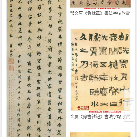
鄧文原《急就章》書法字帖欣賞
金農《隸書雜記》書法字帖欣賞