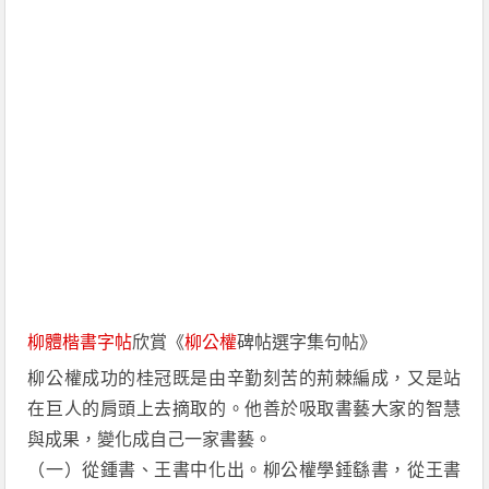
柳體
楷書
字帖
欣賞《
柳公權
碑帖選字集句帖》
柳公權成功的桂冠既是由辛勤刻苦的荊棘編成，又是站
在巨人的肩頭上去摘取的。他善於吸取書藝大家的智慧
與成果，變化成自己一家書藝。
（一）從鍾書、王書中化出。柳公權學錘繇書，從王書