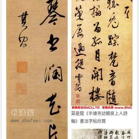
莫是龍《半塘寺訪鏡泉上人詩
軸》書法字帖欣賞