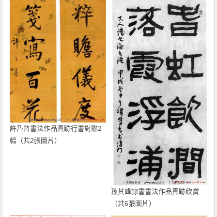
許乃普書法作品真跡行書對聯2
幅（共2張圖片）
孫其峰隸書書法作品真跡欣賞
（共6張圖片）