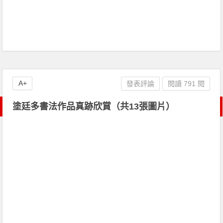
A+
發表評論
閱讀 791 閱
塗廷多書法作品真跡欣賞（共13張圖片）