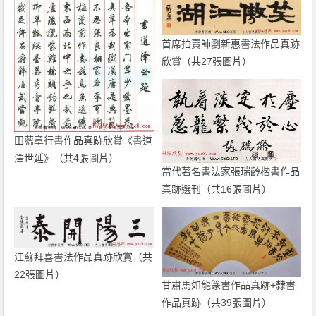
首席拍賣師劉新惠書法作品真跡
欣賞（共27張圖片）
田蘊章行書作品真跡欣賞《書道
澤世延》（共4張圖片）
當代著名書法家張瑞齡楷書作品
真跡選刊（共16張圖片）
江蘇拜喜書法作品真跡欣賞（共
22張圖片）
甘肅馬如龍篆書作品真跡+隸書
作品真跡（共39張圖片）