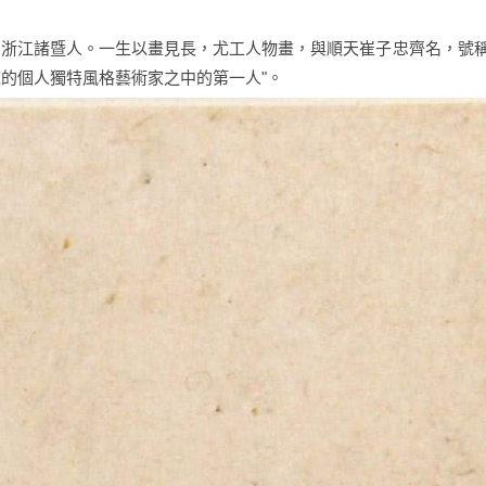
門僧。浙江諸暨人。一生以畫見長，尤工人物畫，與順天崔子忠齊名，號稱
底的個人獨特風格藝術家之中的第一人"。