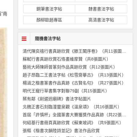
鋼筆書法字帖
隸書書法字帖
"南
顏柳歐趙專區
高清書法字帖
隨機書法字帖
清代陳奕禧行書真跡欣賞《滕王閣序卷》（共11張圖片）
蘇軾行書真跡欣賞石恪畫維摩贊（共8張圖片）
藝術大師陳師曾篆刻作品真跡欣賞（共12張圖片）
趙子昂臨二王書法字帖《松雪齋摹古》（共13張圖片）
楊涵之楷書篆書作品真跡《古賢名句》（共27張圖片）
明代王寵行草書集字對聯79副（共15張圖片）
蔡有鄰《尉遲迥廟碑》書法字帖圖片
北魏正書石刻臨潼靈泉觀《溫泉頌》（共16張圖片）
首屆「許慎杯」全國篆書大賽獲獎作品真跡（共22張圖片）
何紹基行書冊頁真跡欣賞《蘇東坡詞》（共9張圖片）
張樞《楷書次韻陸詩並記》書法作品欣賞