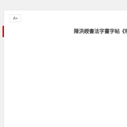
A+
陳洪綬書法字畫字帖《