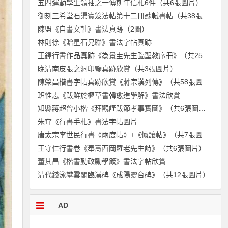
五四運動學生領袖之一傅斯年信札6件（共6張圖片）
御刻三希堂石渠寶笈法帖第十二冊蘇軾書帖（共38張圖片）
陳盟《自書文軸》書法真跡（2圖）
林則徐《贈星石兄聯》書法字帖真跡
王鐸行書作品真跡《為景圭先生臨聖教序冊》（共25張圖片）
晚清南皮張之洞印鑒真跡欣賞（共3張圖片）
陳榮昌楷書字帖真跡欣賞《蔣宗漢列傳》（共58張圖片）
班惟志《跋鮮於樞草書韓愈進學解》書法欣賞
知縣蔣超曾小楷《拜觀謹跋節孝事實圖》（共6張圖片）
朱耷《行書手札》書法字帖圖片
唐太宗李世民行書《兩度帖》+《懷讓帖》（共7張圖片）
王守仁行書卷《奉壽西岡羅老先生詩》（共6張圖片）
董其昌《楷書勤政勵學箴》書法字帖欣賞
清代錢泳攀雲閣臨漢碑《成陽靈台碑》（共12張圖片）
AD