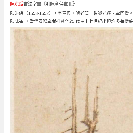
陳洪綬
書法字畫《明陳章侯畫冊》
陳洪綬（1598-1652），字章侯，號老蓮，晚號老遲、雲
陳北崔"，當代國際學者推尊他為"代表十七世紀出現許多有徹