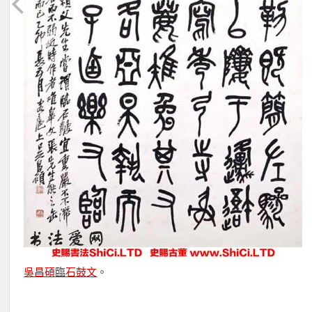
吳昌碩
臨
石鼓文
。