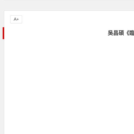
A+
吳昌碩《