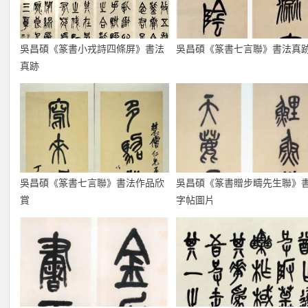
吳昌碩《篆書小戎詩四條屏》書法
吳昌碩《篆書七言聯》書法真
真跡
吳昌碩《篆書七言聯》書法作品欣
吳昌碩《篆書贈步疇先生聯》
賞
字帖圖片