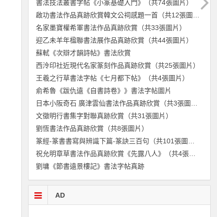
書法技法叢書字帖《小篆基礎入門》（共74張圖片）
啟功書法作品真跡欣賞韓文公祠感題一首（共12張圖片）
名家墨寶權希軍書法作品真跡欣賞（共33張圖片）
迎乙未羊年楹聯書法展作品真跡欣賞（共44張圖片）
蘇軾《次辯才韻詩帖》書法欣賞
西泠印社近現代名家篆刻作品真跡欣賞（共25張圖片）
王羲之行草書法字帖《七月都下帖》（共4張圖片）
俞希魯《跋仇遠《自書詩卷》》書法字帖圖片
日本小阪奇石 廣津雲仙書法作品真跡欣賞（共3張圖片）
文徵明行書集字對聯真跡欣賞（共31張圖片）
劉恆書法作品真跡欣賞（共8張圖片）
篆經-篆書書寫與辨識下篇-篆訣三百句（共101張圖片）
祝允明章草書法作品真跡欣賞《先露八人》（共4張圖片）
劉墉《節書遠景樓記》書法字帖真跡
AD