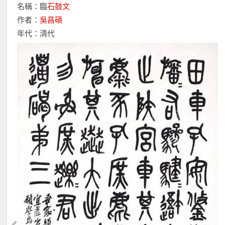
名稱：臨
石鼓文
作者：
吳昌碩
年代：清代