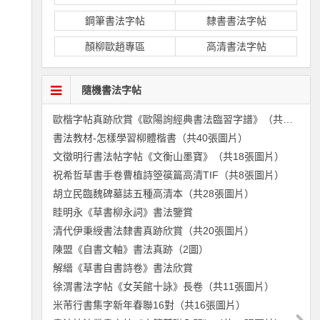
鋼筆書法字帖
隸書書法字帖
顏柳歐趙專區
高清書法字帖
隨機書法字帖
歐楷字帖真跡欣賞《歐陽詢經典書法臨習字譜》（共30張圖片）
書法教材-怎樣學習柳體楷書（共40張圖片）
文徵明行書法帖字帖《文衡山墨寶》（共18張圖片）
祝希哲草書手卷曹植詩箜篌篇高清TIF（共8張圖片）
胡立民臨魏碑墓誌五種高清本（共28張圖片）
眭明永《草書柳永詞》書法鑒賞
清代伊秉綬書法隸書真跡欣賞（共20張圖片）
陳盟《自書文軸》書法真跡（2圖）
解縉《草書自書詩卷》書法欣賞
徐渭書法字帖《女芙館十詠》長卷（共11張圖片）
米芾行書集字新年春聯16對（共16張圖片）