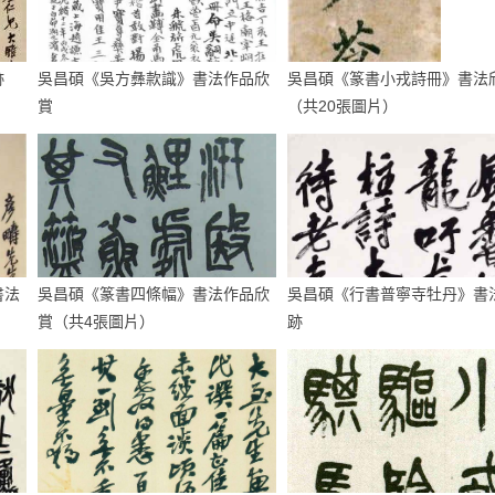
跡
吳昌碩《吳方彝款識》書法作品欣
吳昌碩《篆書小戎詩冊》書法
賞
（共20張圖片）
書法
吳昌碩《篆書四條幅》書法作品欣
吳昌碩《行書普寧寺牡丹》書
賞（共4張圖片）
跡