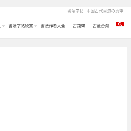
書法字帖
中国古代書道の真筆
區
書法字帖欣賞
書法作者大全
古錢幣
古董台灣