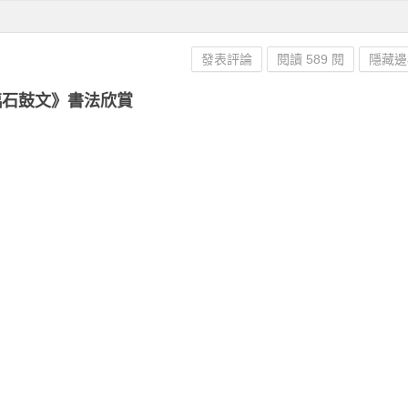
發表評論
閱讀 589 閱
隱藏邊
臨石鼓文》書法欣賞