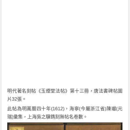
明代著名刻帖《玉煙堂法帖》第十三冊，唐法書碑帖圖
片32張。
此帖為明萬曆四十年(1612)，海寧(今屬浙江省)陳瓛(元
瑞)彙集，上海吳之驥鐫刻無帖名卷數。