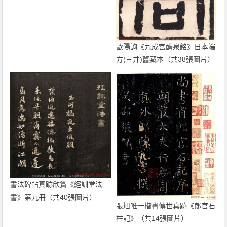
歐陽詢《九成宮醴泉銘》日本端
方(三井)舊藏本（共38張圖片）
書法碑帖真跡欣賞《經訓堂法
書》第九冊（共40張圖片）
張旭唯一楷書傳世真跡《郎官石
柱記》（共14張圖片）