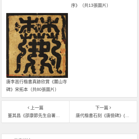
序》（共13張圖片）
唐李邕行楷書真跡欣賞《麓山寺
碑》宋拓本（共80張圖片）
上一篇
下一篇
董其昌《邵康節先生自署無名公傳》拓本（共48張圖片）
唐代楷書石刻《唐儉碑》(唐茂約碑)（共27張圖片）
文章導覽