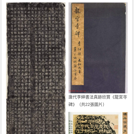
唐代李紳書法真跡欣賞《龍宮寺
碑》（共22張圖片）