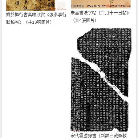
朱熹書法字帖《二月十一日帖》
鮮於樞行書真跡欣賞《張彥享行
（共4張圖片）
狀稿卷》（共13張圖片）
宋代雲勝隸書《新譯三藏聖教