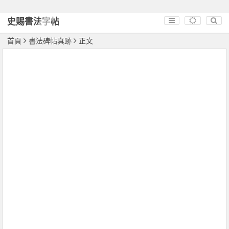
史賜書法字帖
首頁
書法碑帖真跡
正文