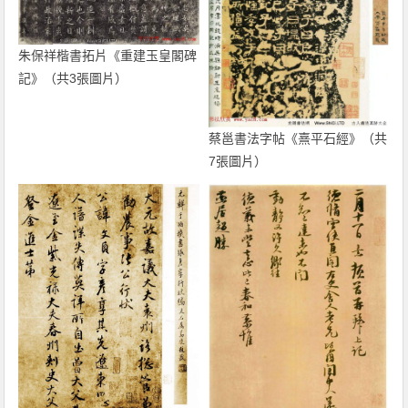
朱保祥楷書拓片《重建玉皇閣碑
記》（共3張圖片）
蔡邕書法字帖《熹平石經》（共
7張圖片）