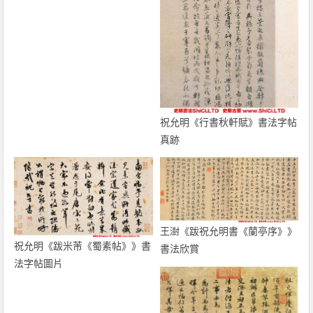
祝允明《行書秋軒賦》書法字帖
真跡
王澍《跋祝允明書《蘭亭序》》
祝允明《跋米芾《蜀素帖》》書
書法欣賞
法字帖圖片