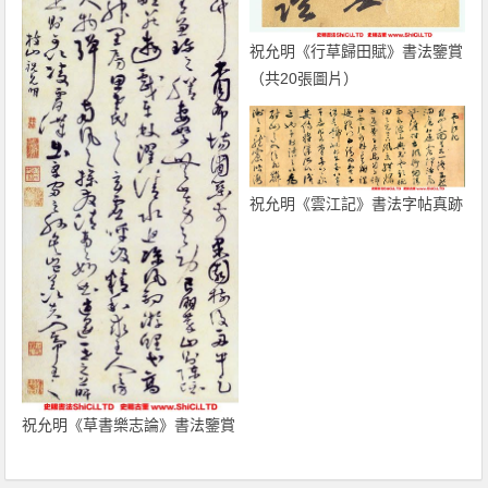
祝允明《行草歸田賦》書法鑒賞
（共20張圖片）
祝允明《雲江記》書法字帖真跡
祝允明《草書樂志論》書法鑒賞