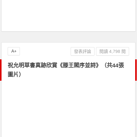
A+
發表評論
閱讀 4,798 閱
祝允明草書真跡欣賞《滕王閣序並詩》（共44張
圖片）