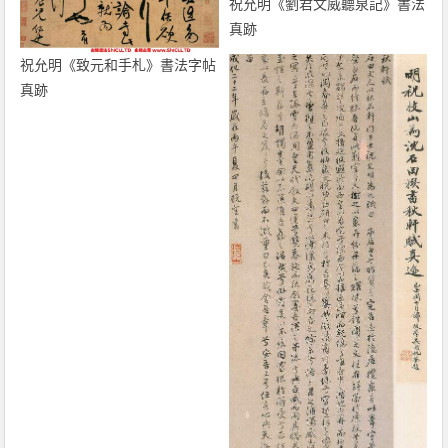
祝允明《劉君文威聽泉記》書法
真跡
祝允明《致元和手札》書法字帖
真跡