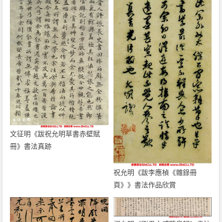
文征明《跋祝允明草書赤壁賦
冊》書法真跡
祝允明《跋李應楨《雜錄冊
頁》》書法作品欣賞