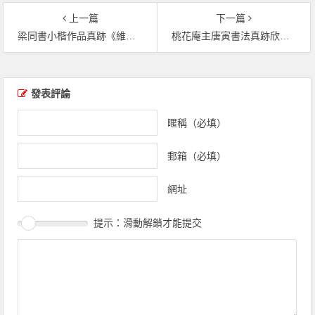
上一篇
下一篇
梁同書小楷作品真跡《維摩詰所說法供養品》（共16張圖片）
桃花庵主唐寅書法真跡欣賞《貯香館小楷》（共5張圖片）
文章導覽
發表評論
暱稱（必填）
郵箱（必填）
網址
提示：滑動解鎖才能提交