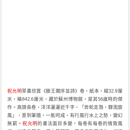
祝允明
草書欣賞《滕王閣序並詩》卷，紙本，縱32.9厘
米，橫842.6厘米，藏於蘇州博物館，是其56歲時的傑
作。高頭長卷，洋洋灑灑近千字，「奔蛇走虺，驟雨旋
風」，意到筆隨，一氣呵成，有行風行水上之勢，變幻
無窮。
祝允明
的書法面目多變，每卷有每卷的情致風