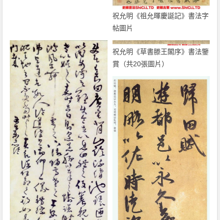
祝允明《祖允暉慶誕記》書法字
帖圖片
祝允明《草書滕王閣序》書法鑒
賞（共20張圖片）