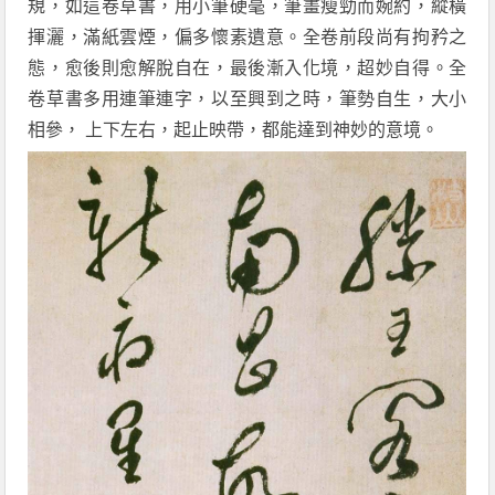
規，如這卷草書，用小筆硬毫，筆畫瘦勁而婉約，縱橫
揮灑，滿紙雲煙，偏多懷素遺意。全卷前段尚有拘矜之
態，愈後則愈解脫自在，最後漸入化境，超妙自得。全
卷草書多用連筆連字，以至興到之時，筆勢自生，大小
相參， 上下左右，起止映帶，都能達到神妙的意境。