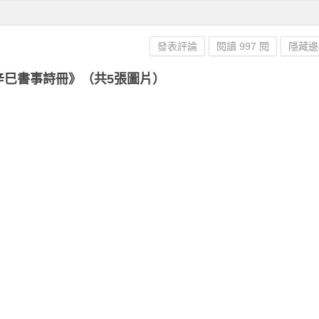
發表評論
閱讀 997 閱
隱藏邊
辛巳書事詩冊》（共5張圖片）