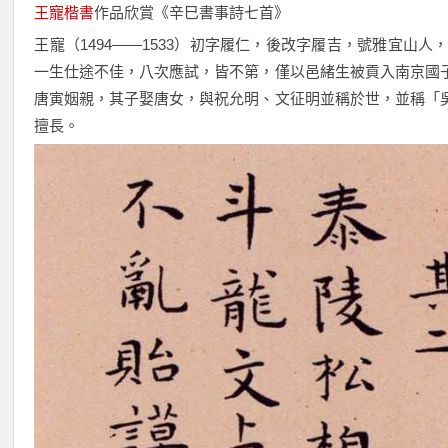
王寵
楷書
作品欣賞《辛巳書事詩七首》
王寵（1494——1533）初字履仁，後改字履吉，號雅宜山
一生仕途不佳，八次應試，皆不第，僅以邑緒生被貢入南京國
唐寅姻親，其子娶唐女，與祝允明、文征明並稱於世，並稱「
擅長。