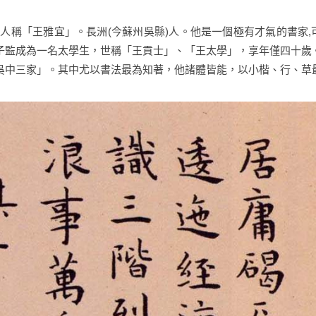
人，人稱「王雅宜」。長洲(今蘇州吳縣)人。他是一個極有才氣的書家,
子監成為一名太學生，世稱「王貢士」、「王太學」，享年僅四十歲
吳中三家」。其中尤以書法最為知著，他諸體皆能，以小楷、行、草