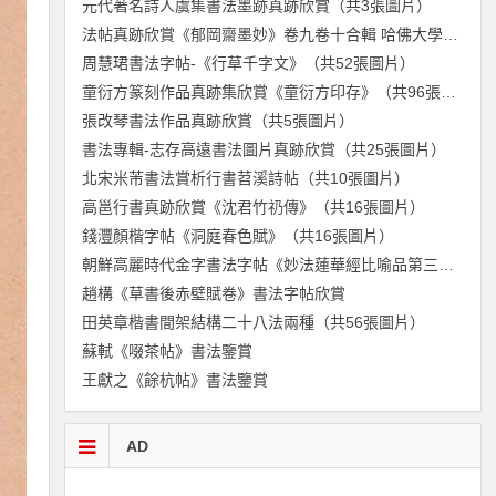
元代著名詩人虞集書法墨跡真跡欣賞（共3張圖片）
法帖真跡欣賞《郁岡齋墨妙》卷九卷十合輯 哈佛大學藏本（共58張圖片）
周慧珺書法字帖-《行草千字文》（共52張圖片）
童衍方篆刻作品真跡集欣賞《童衍方印存》（共96張圖片）
張改琴書法作品真跡欣賞（共5張圖片）
書法專輯-志存高遠書法圖片真跡欣賞（共25張圖片）
北宋米芾書法賞析行書苕溪詩帖（共10張圖片）
高邕行書真跡欣賞《沈君竹礽傳》（共16張圖片）
錢灃顏楷字帖《洞庭春色賦》（共16張圖片）
朝鮮高麗時代金字書法字帖《妙法蓮華經比喻品第三》（共17張圖片）
趙構《草書後赤壁賦卷》書法字帖欣賞
田英章楷書間架結構二十八法兩種（共56張圖片）
蘇軾《啜茶帖》書法鑒賞
王獻之《餘杭帖》書法鑒賞
AD