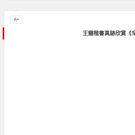
A+
王寵楷書真跡欣賞《