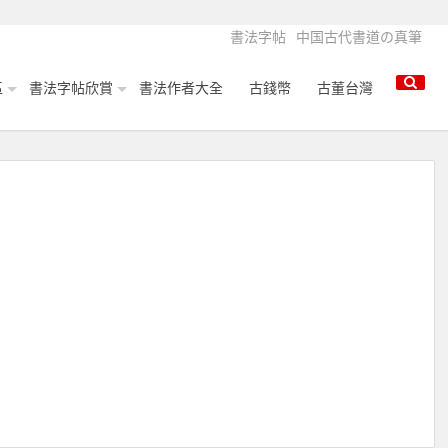
書法字帖
中国古代書道の真筆
區
書法字帖欣賞
書法作者大全
古錢幣
古董台灣