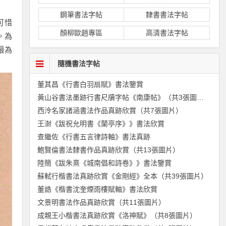
鋼筆書法字帖
隸書書法字帖
可惜
顏柳歐趙專區
高清書法字帖
。為
最為
隨機書法字帖
董其昌《行書白羽扇賦》書法鑒賞
黃山谷書法墨跡行書尺牘字帖《南康帖》（共3張圖片）
西泠名家諸涵書法作品真跡欣賞（共7張圖片）
王澍《跋祝允明書《蘭亭序》》書法欣賞
查繼佐《行書五言律詩軸》書法真跡
鮑賢倫書法隸書作品真跡欣賞（共13張圖片）
陸簡《跋朱熹《城南倡和詩卷》》書法鑒賞
蘇軾行楷書法真跡欣賞《金剛經》全本（共39張圖片）
董誥《楷書沈奎煙雨樓賦軸》書法欣賞
文景明書法作品真跡欣賞（共11張圖片）
成親王小楷書法真跡欣賞《洛神賦》（共8張圖片）