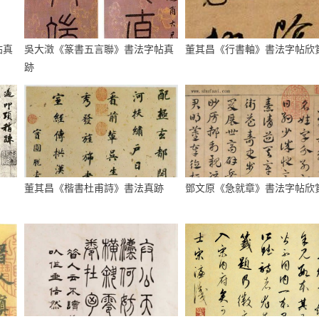
帖真
吳大澂《篆書五言聯》書法字帖真
董其昌《行書軸》書法字帖欣
跡
董其昌《楷書杜甫詩》書法真跡
鄧文原《急就章》書法字帖欣