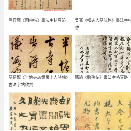
喬行簡《閏余帖》書法字帖真跡
吳寬《韓夫人墓誌銘》書法字
跡
莫是龍《半塘寺訪鏡泉上人詩軸》
蘇過《貽孫帖》書法字帖真跡
書法字帖欣賞