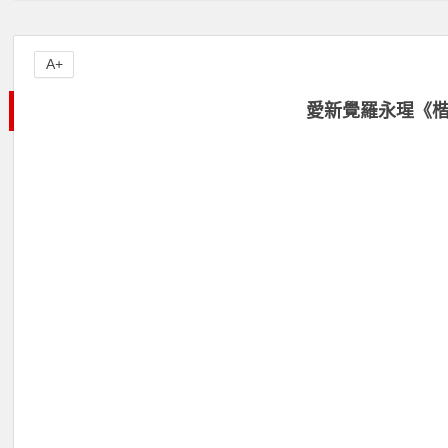
A+
愛新覺羅永瑆《