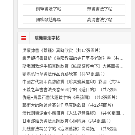
鋼筆書法字帖
隸書書法字帖
顏柳歐趙專區
高清書法字帖
隨機書法字帖
吳叡隸書《離騷》真跡欣賞（共17張圖片）
趙孟頫行書賞析《為隆教禪師寺石室長老疏》卷（共13張圖片）
斯坦因敦煌手稿真跡欣賞《維摩詰經卷下》大英圖書館藏（共35張圖片）
劉洪彪行草書法作品真跡欣賞（共33張圖片）
中國古代銅印真跡欣賞《珍秦齋藏璽印》彩圖（共246張圖片）
王羲之草書書法長卷全圖字帖《遊目帖》（共7張圖片）
仇遠+貫雲石書法題跋字帖《寒鴉圖》（共2張圖片）
藝術大師陳師曾篆刻作品真跡欣賞（共12張圖片）
清代劉墉泥金小楷冊頁《入法界體性經》（共40張圖片）
甘肅鄭維勇書法真跡欣賞心經四屏（共4張圖片）
北魏書法精品字帖《寇演墓誌》高清拓片（共5張圖片）