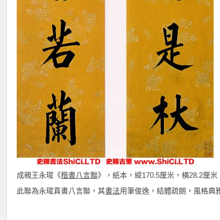
成親王永瑆《
楷書八言聯
》，紙本，縱170.5厘米，橫28.2
此聯為永瑆真書八言聯，其
書法
用筆俊逸，結體疏朗，風格典