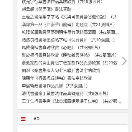
耿光宇行草書法作品真跡欣賞（共19張圖片）
趙孟頫《閒居賦》書法真跡
王羲之書法集字字帖《文與可畫篔簹谷偃竹記》（共6張圖片）
漢隸第一品《西嶽華山廟碑》附題跋（共21張圖片）
乾隆御筆臨黃庭堅劉明仲墨竹賦帖高清圖（共2張圖片）
褚遂良楷書法墨跡帖字帖《倪寬贊》（共10張圖片）
馬敘倫楷書真跡欣賞《心經》（共4張圖片）
鮮於樞行書真跡欣賞《晚秋雜興詩帖》（共2張圖片）
浙派篆刻的開山鼻祖丁敬篆刻作品真跡欣賞（共23張圖片）
胡澍《篆書集唐人句七言聯》書法字帖欣賞
陳鵬年《行書虎丘詩軸》書法字帖欣賞
申屠衛政書法作品真跡（共5張圖片）
清代書畫家丁敬書法作品真跡選刊（共9張圖片）
王守仁行書手卷《詠良知四絕示馮子仁卷》（共27張圖片）
AD