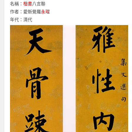
名稱：
楷書
八言聯
作者：愛新覺羅
永瑆
年代：清代