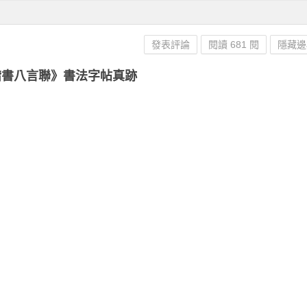
發表評論
閱讀 681 閱
隱藏邊
楷書八言聯》書法字帖真跡