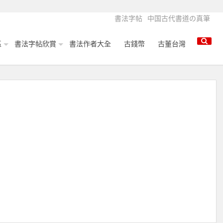
書法字帖
中国古代書道の真筆
區
書法字帖欣賞
書法作者大全
古錢幣
古董台灣