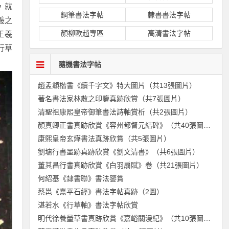
，就
鋼筆書法字帖
隸書書法字帖
羲之
顏柳歐趙專區
高清書法字帖
王羲
行草
隨機書法字帖
趙孟頫楷書《續千字文》特大圖片（共13張圖片）
著名書法家林散之印鑒真跡欣賞（共7張圖片）
清聖祖康熙皇帝御筆書法詩軸賞析（共2張圖片）
顏真卿正書真跡欣賞《容州都督元結碑》（共40張圖片）
康熙皇帝玄燁書法真跡欣賞（共5張圖片）
劉墉行書墨跡真跡欣賞《劉文清書》（共6張圖片）
董其昌行書真跡欣賞《白羽扇賦》卷（共21張圖片）
何紹基《隸書聯》書法鑒賞
蔡邕《熹平石經》書法字帖真跡（2圖）
湛若水《行草軸》書法字帖欣賞
明代徐養量草書真跡欣賞《嘉峪關漫紀》（共10張圖片）