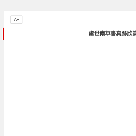
A+
虞世南草書真跡欣