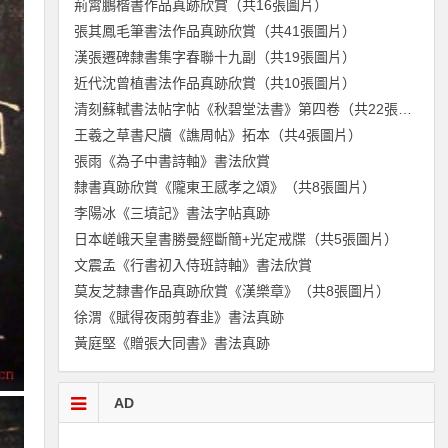
荊霄鵬楷書作品真跡欣賞（共16張圖片）
張其鳳毛筆書法作品真跡欣賞（共41張圖片）
漢張遷碑隸書集字春聯十九副（共19張圖片）
近代沈曾植書法作品真跡欣賞（共10張圖片）
清刻蘇軾書法帖字帖《秋碧堂法書》第四卷（共22張圖片）
王羲之草書尺牘《譙周帖》拓本（共4張圖片）
張雨《為子中書詩軸》書法欣賞
隸書真跡欣賞《隴東王感孝之頌》（共8張圖片）
李陽冰《三墳記》書法字帖真跡
日本嵯峨天皇書勝曼經斷簡+光定戒牒（共5張圖片）
文震孟《行書初入侍班詩軸》書法欣賞
莫友芝隸書作品真跡欣賞《漢樂章》（共8張圖片）
徐渭《賦得夜雨剪春韭》書法真跡
黃庭堅《贈張大同書》書法真跡
AD