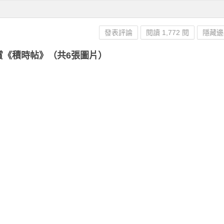
發表評論
閱讀 1,772 閱
隱藏邊
賞《積時帖》（共6張圖片）