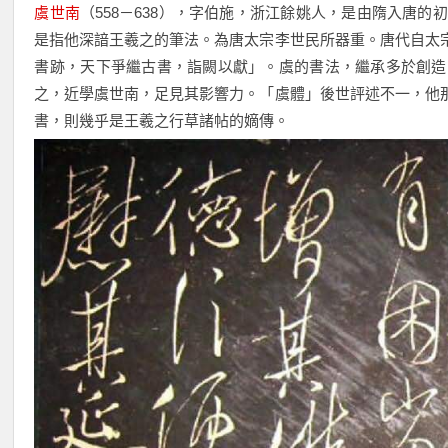
虞世南
（558－638），字伯施，浙江餘姚人，是由隋入唐
是指他深諳王羲之的筆法。為唐太宗李世民所器重。唐代自太
書跡，天下爭繼古書，詣闕以獻」。虞的書法，繼承多於創造
之，近學虞世南，足見其影響力。「虞體」後世評述不一，他
書，則幾乎是王羲之行草諸帖的嫡傳。