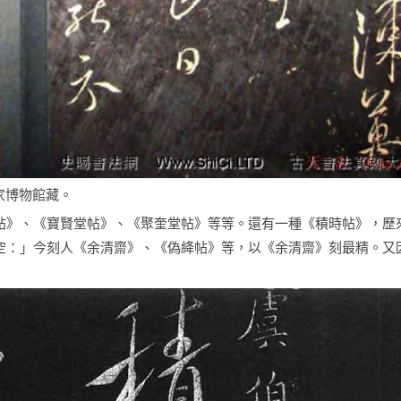
家博物館藏。
帖》、《寶賢堂帖》、《聚奎堂帖》等等。還有一種《積時帖》，歷
空：」今刻人《余清齋》、《偽絳帖》等，以《余清齋》刻最精。又