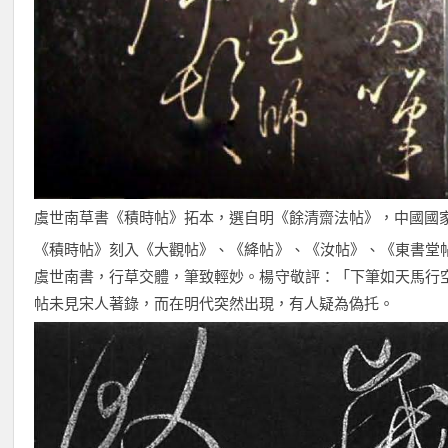
虞世南草書《積時帖》拓本，選自明《餘清齋法帖》，中國國
《積時帖》刻入《大觀帖》、《絳帖》、《汝帖》、《東書堂
虞世南書，行草交體，筆致輕妙。楊守敬評：「下筆如天馬行
帖未見宋人著錄，而在明代突然出現，有人疑為偽托。