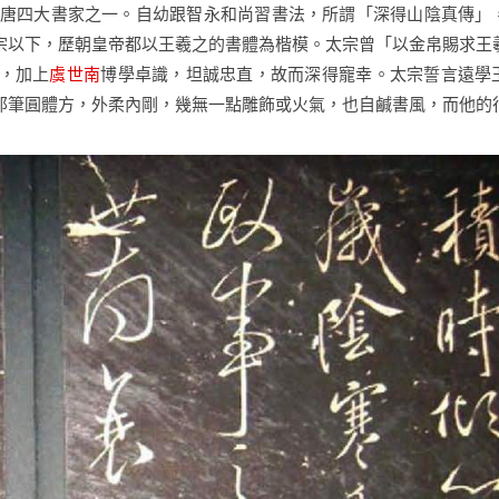
的初唐四大書家之一。自幼跟智永和尚習書法，所謂「深得山陰真傳」
宗以下，歷朝皇帝都以王羲之的書體為楷模。太宗曾「以金帛賜求王
，加上
虞世南
博學卓識，坦誠忠直，故而深得寵幸。太宗誓言遠學
那筆圓體方，外柔內剛，幾無一點雕飾或火氣，也自鹹書風，而他的