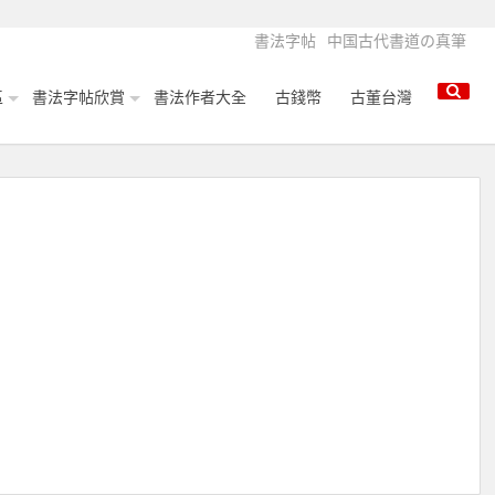
書法字帖
中国古代書道の真筆
區
書法字帖欣賞
書法作者大全
古錢幣
古董台灣