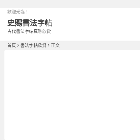
歡迎光臨！
史賜書法字帖
古代書法字帖真跡欣賞
首頁
書法字帖欣賞
正文