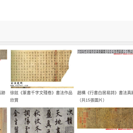
真跡
徐鉉《篆書千字文殘卷》書法作品
趙構《行書白居易詩》書法真
欣賞
（共15張圖片）