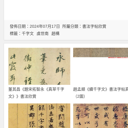
發佈日期：2024年07月17日 所屬分類：
書法字帖欣賞
標籤：
千字文
虞世南
趙構
董其昌《題宋拓智永《真草千字
趙孟頫《續千字文》書法字帖
文》》書法欣賞
（2圖）