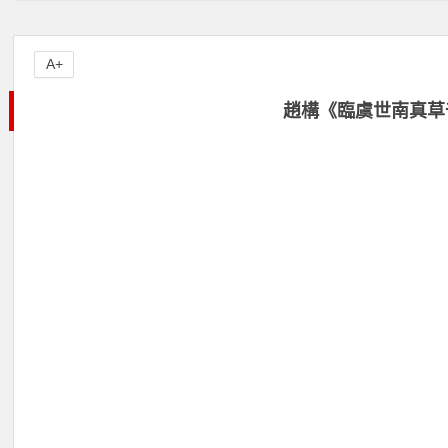
A+
趙構《臨虞世南真草