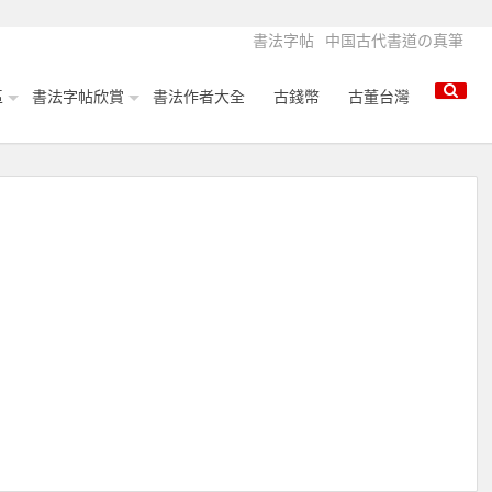
書法字帖
中国古代書道の真筆
區
書法字帖欣賞
書法作者大全
古錢幣
古董台灣