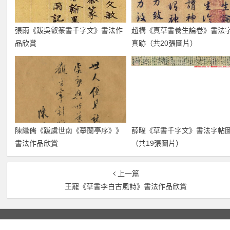
張雨《跋吳叡篆書千字文》書法作
趙構《真草書養生論卷》書法
品欣賞
真跡（共20張圖片）
陳繼儒《跋虞世南《摹蘭亭序》》
薛曜《草書千字文》書法字帖
書法作品欣賞
（共19張圖片）
上一篇
王寵《草書李白古風詩》書法作品欣賞