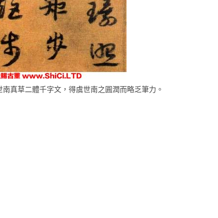
世南真草二體千字文，得虞世南之圓潤而略乏筆力。