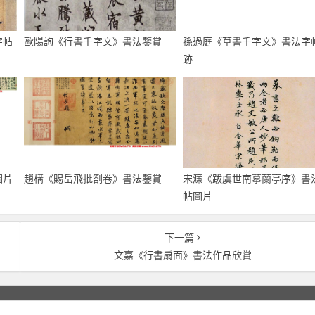
字帖
歐陽詢《行書千字文》書法鑒賞
孫過庭《草書千字文》書法字
跡
圖片
趙構《賜岳飛批劄卷》書法鑒賞
宋濂《跋虞世南摹蘭亭序》書
帖圖片
下一篇
文嘉《行書扇面》書法作品欣賞