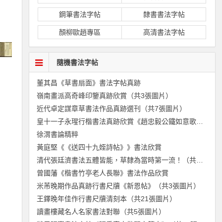
鋼筆書法字帖
隸書書法字帖
顏柳歐趙專區
高清書法字帖
隨機書法字帖
董其昌《草書扇面》書法字帖真跡
嶺南畫派高奇峰印鑒真跡欣賞（共3張圖片）
近代卓定謀章草書法作品真跡選刊（共7張圖片）
皇十一子永瑆行楷書法真跡欣賞《趙忠毅公鐵如意歌》（共5張圖片）
徐渭書論精粹
黃庭堅《《送四十九姪詩帖》》書法欣賞
清代張廷濟書法五體皆能，草隸為當時第一流！（共13張圖片）
曾國藩《楷書竹亭老人長聯》書法作品欣賞
米芾晚期作品真跡行書尺牘《新恩帖》（共3張圖片）
王鐸晚年佳作行書尺牘清刻本（共21張圖片）
讀畫樓藏名人名家書法對聯（共5張圖片）