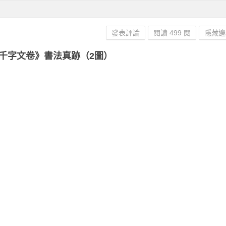
發表評論
閱讀 499 閱
隱藏邊
千字文卷》書法真跡（2圖）