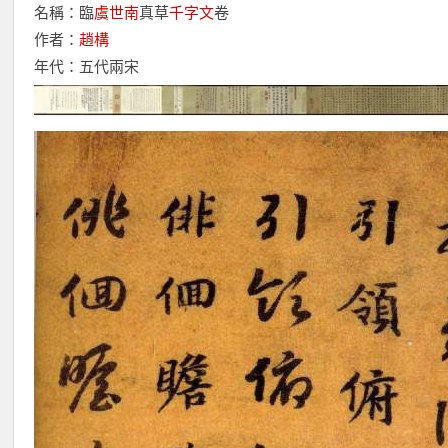
名稱：臨
虞世南
真草
千字文
卷
作者：
趙構
年代：五代兩宋