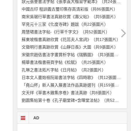
狀元張謇書法字帖《張季直大楷習字範本》（共24張圖片）
中國古印 程訓義古璽印集存高清彩版（共86張圖片）
南宋吳琚行草書法真跡欣賞《壽父帖》（共5張圖片）
罕見元十三家《化度寺碑》題跋（共22張圖片）
周慧珺書法字帖-《行草千字文》（共52張圖片）
蘇東坡楷書真跡欣賞《花蕊夫人宮詞》（共17張圖片）
文徵明行書真跡欣賞《山靜日長》大圖（共9張圖片）
宋徽宗趙佶書法字畫賞析字帖《瑞鶴圖》（共3張圖片）
楊華書法楷書冊頁字帖《松賦》（共25張圖片）
孔琳之書法拓片字帖《日月帖》（共2張圖片）
日本文人畫始祖阮瑜書法字帖《四時歌》（共12張圖片）
「堯山杯」新人展入展書法作品真跡選刊（共159張圖片）
文天祥《草書木雞集序卷》書法真跡（共8張圖片）
劉園集帖第十卷《孔子廟堂碑+含暉堂法帖》（共52張圖片）
AD