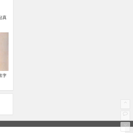
帖真
法字