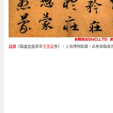
趙構
《臨
虞世南
真草
千字文
卷》，上海博物館藏。此卷是臨虞