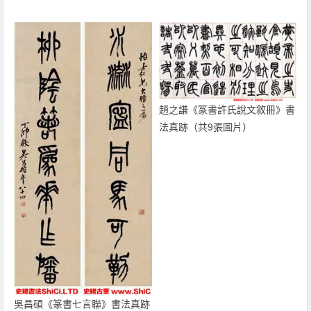
趙之謙《篆書許氏說文敘冊》書
法真跡（共9張圖片）
吳昌碩《篆書七言聯》書法真跡