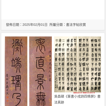
發佈日期：2025年02月01日 所屬分類：
書法字帖欣賞
吳昌碩《篆書小戎詩四條屏》書
法真跡