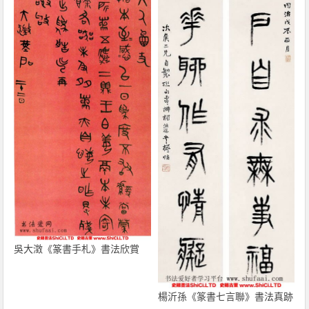
吳大澂《篆書手札》書法欣賞
楊沂孫《篆書七言聯》書法真跡