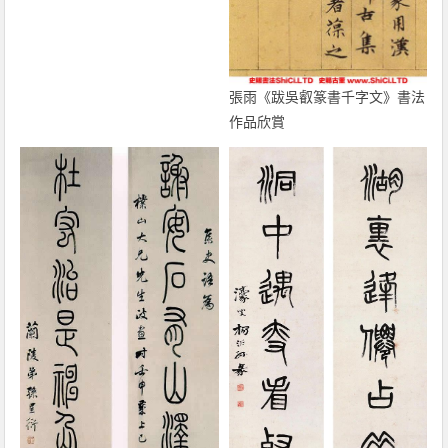
張雨《跋吳叡篆書千字文》書法
作品欣賞