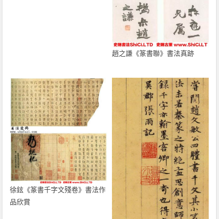
趙之謙《篆書聯》書法真跡
徐鉉《篆書千字文殘卷》書法作
品欣賞