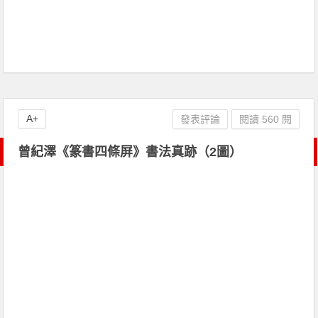
A+
發表評論
閱讀 560 閱
曾紀澤《篆書四條屏》書法真跡（2圖）