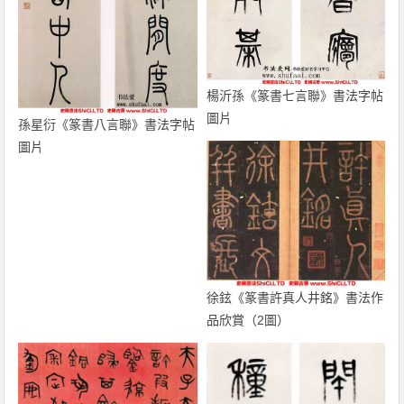
楊沂孫《篆書七言聯》書法字帖
圖片
孫星衍《篆書八言聯》書法字帖
圖片
徐鉉《篆書許真人井銘》書法作
品欣賞（2圖）