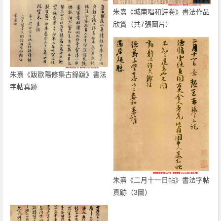
朱熹《城南唱和詩卷》書法作品
欣賞（共7張圖片）
朱熹《跋歐陽修集古錄跋》書法
字帖真跡
朱熹《二月十一日帖》書法字帖
真跡（3圖）