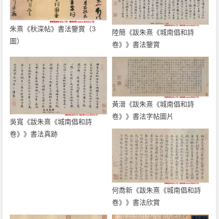
朱熹《秋深帖》書法鑒賞（3
陸簡《跋朱熹《城南倡和詩
圖）
卷》》書法鑒賞
黃溍《跋朱熹《城南倡和詩
卷》》書法字帖圖片
吳寬《跋朱熹《城南倡和詩
卷》》書法真跡
何喬新《跋朱熹《城南倡和詩
卷》》書法欣賞