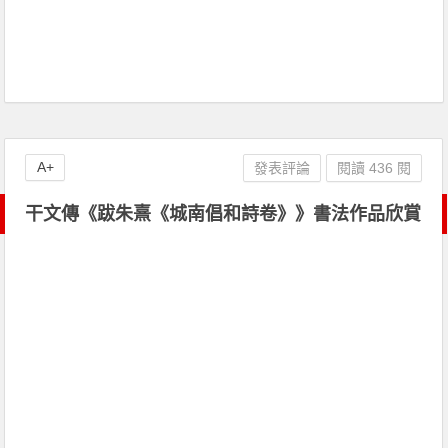
A+
發表評論
閱讀 436 閱
干文傳《跋朱熹《城南倡和詩卷》》書法作品欣賞