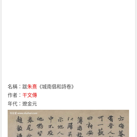
名稱：跋
朱熹
《城南倡和詩卷》
作者：
干文傳
年代：遼金元