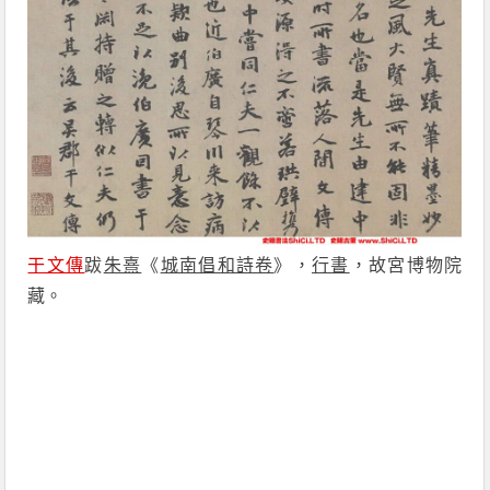
干文傳
跋
朱熹
《
城南倡和詩卷
》，
行書
，故宮博物院
藏。