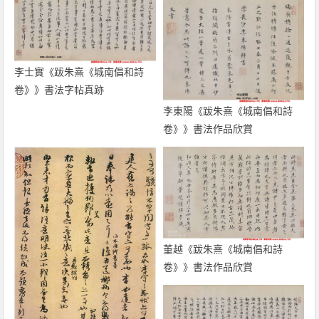
李士實《跋朱熹《城南倡和詩
卷》》書法字帖真跡
李東陽《跋朱熹《城南倡和詩
卷》》書法作品欣賞
董越《跋朱熹《城南倡和詩
卷》》書法作品欣賞