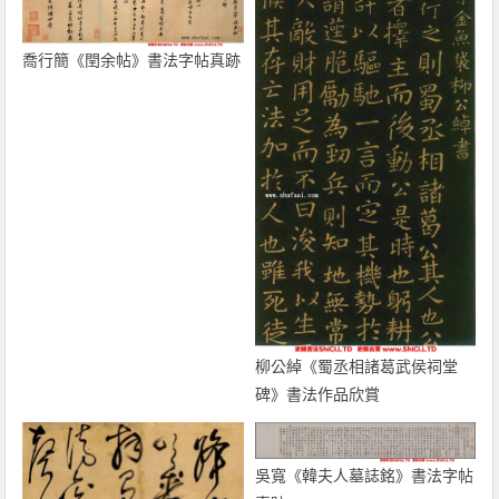
喬行簡《閏余帖》書法字帖真跡
柳公綽《蜀丞相諸葛武侯祠堂
碑》書法作品欣賞
吳寬《韓夫人墓誌銘》書法字帖