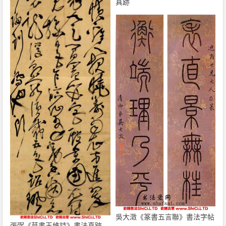
真跡
吳大澂《篆書五言聯》書法字帖
張弼《草書王維詩》書法真跡