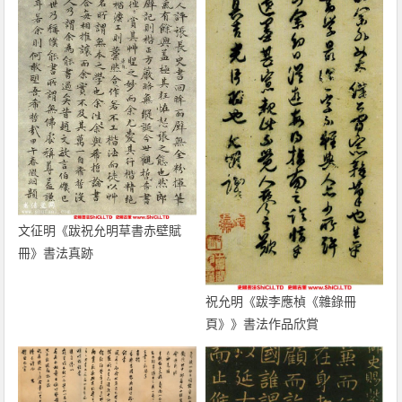
文征明《跋祝允明草書赤壁賦
冊》書法真跡
祝允明《跋李應楨《雜錄冊
頁》》書法作品欣賞