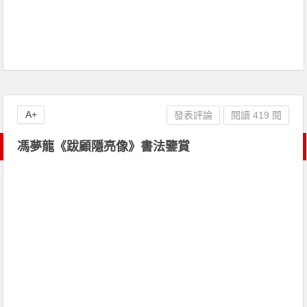
A+
發表評論
閱讀 419 閱
馮夢龍《跋顧隱亮像》書法鑒賞