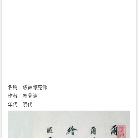
名稱：跋顧隱亮像
作者：馮夢龍
年代：明代