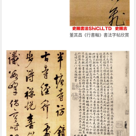
董其昌《行書軸》書法字帖欣賞