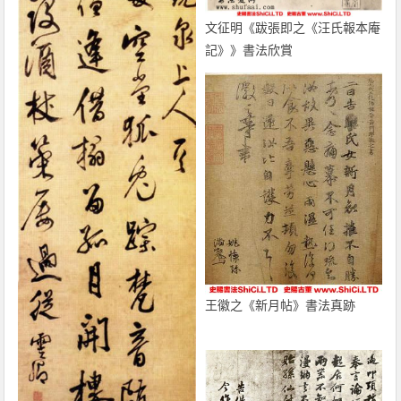
文征明《跋張即之《汪氏報本庵
記》》書法欣賞
王徽之《新月帖》書法真跡