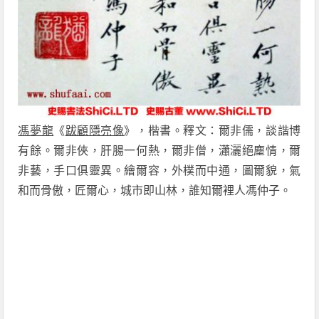
馮夢龍
《
跋顧隱亮像
》，楷書。釋文：爾非儒，談諧博
有餘。爾非俠，肝腸一何熱，爾非僧，瀟灑絕塵情，爾
非藝，手口俱靈異。繪爾容，外樸而中通，圖爾貌，氣
和而骨傲，匠爾心，城市即山林，誰知爾裡人馮仲子。