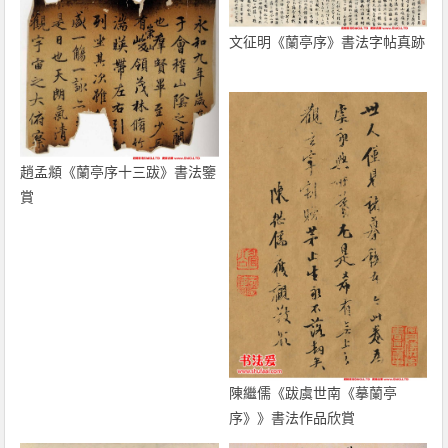
文征明《蘭亭序》書法字帖真跡
趙孟頫《蘭亭序十三跋》書法鑒
賞
陳繼儒《跋虞世南《摹蘭亭
序》》書法作品欣賞