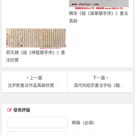
韓崇《跋《唐摹蘭亭序》》書法
真跡
郭天錫《跋《神龍蘭亭序》》書
法欣賞
上一篇
下一篇
沈尹默書法作品真跡欣賞臨《蘭亭序》三種（共3張圖片）
清代何紹京書法字帖《臨宋搨本蘭亭序》（共7張圖片）
文章導覽
發表評論
暱稱（必填）