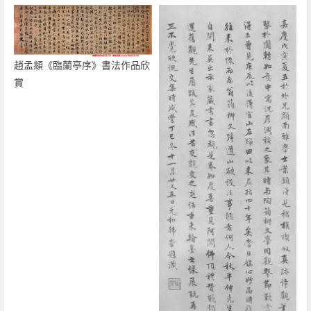
趙孟頫《臨蘭亭序》書法作品欣
賞