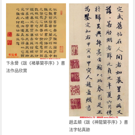
卞永譽《跋《褚摹蘭亭序》》書
法作品欣賞
趙孟頫《跋《神龍蘭亭序》》書
法字帖真跡