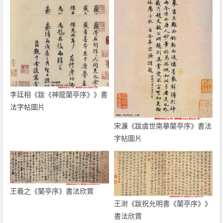
李廷相《跋《神龍蘭亭序》》書
法字帖圖片
宋濂《跋虞世南摹蘭亭序》書法
字帖圖片
王羲之《蘭亭序》書法欣賞
王澍《跋祝允明書《蘭亭序》》
書法欣賞