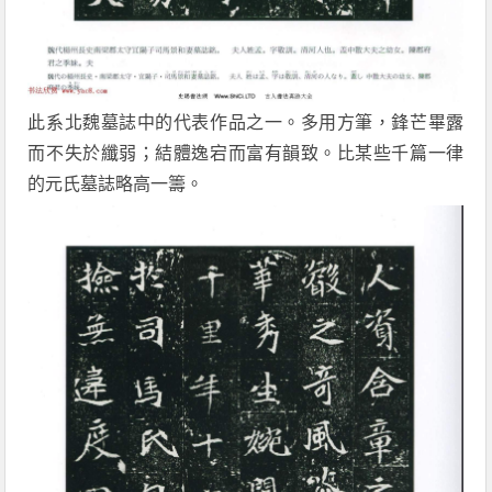
此系北魏墓誌中的代表作品之一。多用方筆，鋒芒畢露
而不失於纖弱；結體逸宕而富有韻致。比某些千篇一律
的元氏墓誌略高一籌。