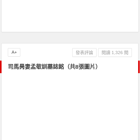
A+
發表評論
閱讀 1,326 閱
司馬昺妻孟敬訓墓誌銘（共8張圖片）