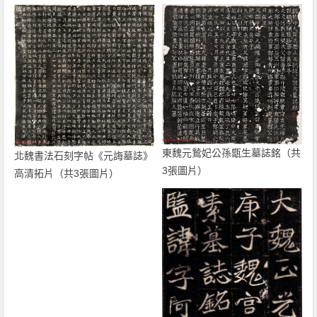
東魏元鷙妃公孫甑生墓誌銘（共
北魏書法石刻字帖《元誨墓誌》
3張圖片）
高清拓片（共3張圖片）