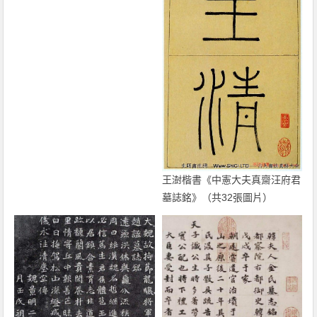
王澍楷書《中憲大夫真齋汪府君
墓誌銘》（共32張圖片）