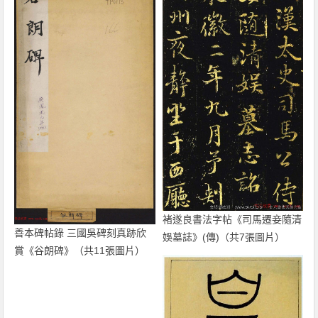
褚遂良書法字帖《司馬遷妾隨清
善本碑帖錄 三國吳碑刻真跡欣
娛墓誌》(傳)（共7張圖片）
賞《谷朗碑》（共11張圖片）