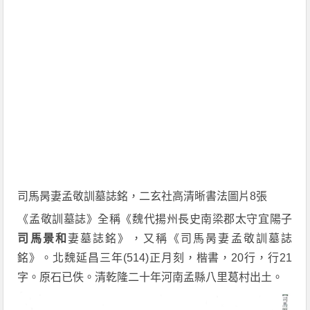
司馬昺妻孟敬訓墓誌銘，二玄社高清晰書法圖片8張
《孟敬訓墓誌》全稱《魏代揚州長史南梁郡太守宜陽子
司馬景和
妻墓誌銘》，又稱《司馬昺妻孟敬訓墓誌
銘》。北魏延昌三年(514)正月刻，楷書，20行，行21
字。原石已佚。清乾隆二十年河南孟縣八里葛村出土。