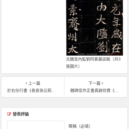
北魏宮內監劉阿素墓誌銘（共3
張圖片）
上一篇
下一篇
於右任行書《長安孫公荊山墓表》（共4張圖片）
魏碑佳作正書真跡欣賞《元仙墓誌》（共9張圖片）
文章導覽
發表評論
暱稱（必填）