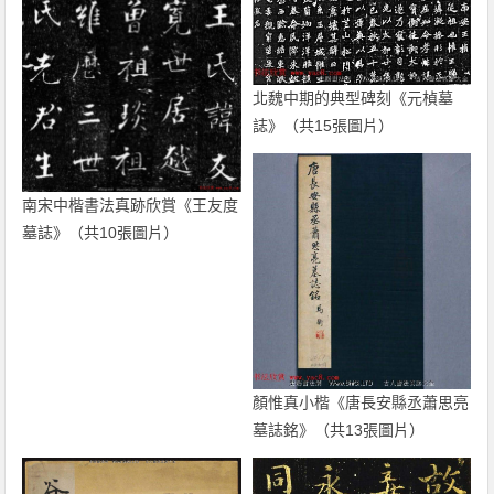
北魏中期的典型碑刻《元楨墓
誌》（共15張圖片）
南宋中楷書法真跡欣賞《王友度
墓誌》（共10張圖片）
顏惟真小楷《唐長安縣丞蕭思亮
墓誌銘》（共13張圖片）