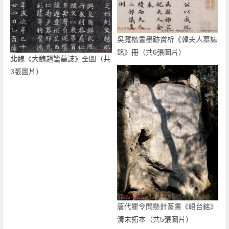
吳寬楷書墨跡賞析《韓夫人墓誌
銘》冊（共6張圖片）
北魏《大魏趙謐墓誌》全圖（共
3張圖片）
唐代瞿令問懸針篆書《峿台銘》
清末拓本（共5張圖片）