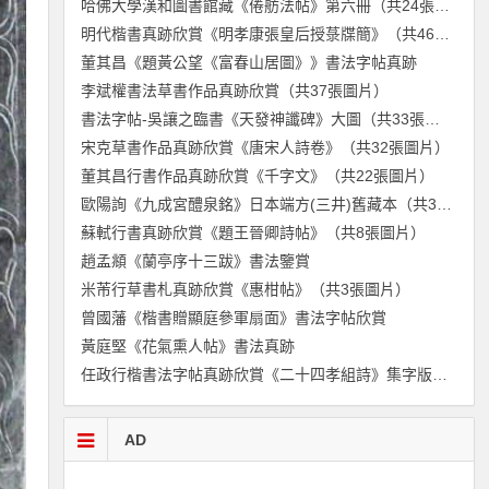
哈佛大學漢和圖書館藏《倦舫法帖》第六冊（共24張圖片）
明代楷書真跡欣賞《明孝康張皇后授菉牒簡》（共46張圖片）
董其昌《題黃公望《富春山居圖》》書法字帖真跡
李斌權書法草書作品真跡欣賞（共37張圖片）
書法字帖-吳讓之臨書《天發神讖碑》大圖（共33張圖片）
宋克草書作品真跡欣賞《唐宋人詩卷》（共32張圖片）
董其昌行書作品真跡欣賞《千字文》（共22張圖片）
歐陽詢《九成宮醴泉銘》日本端方(三井)舊藏本（共38張圖片）
蘇軾行書真跡欣賞《題王晉卿詩帖》（共8張圖片）
趙孟頫《蘭亭序十三跋》書法鑒賞
米芾行草書札真跡欣賞《惠柑帖》（共3張圖片）
曾國藩《楷書贈顯庭參軍扇面》書法字帖欣賞
黃庭堅《花氣熏人帖》書法真跡
任政行楷書法字帖真跡欣賞《二十四孝組詩》集字版（共24張圖片）
AD