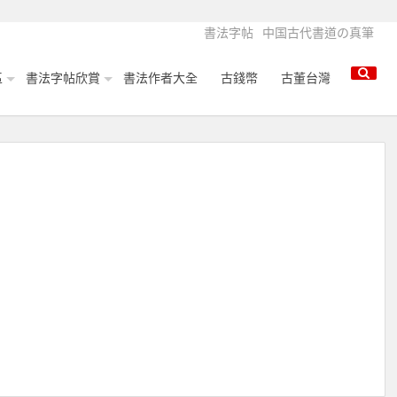
書法字帖
中国古代書道の真筆
區
書法字帖欣賞
書法作者大全
古錢幣
古董台灣