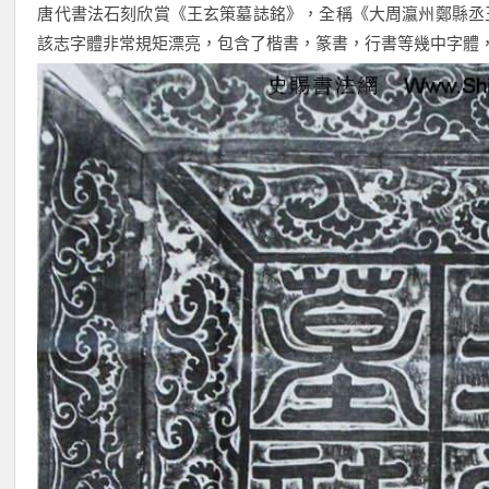
唐代書法石刻欣賞《王玄策墓誌銘》，全稱《大周瀛州鄭縣丞王
該志字體非常規矩漂亮，包含了楷書，篆書，行書等幾中字體