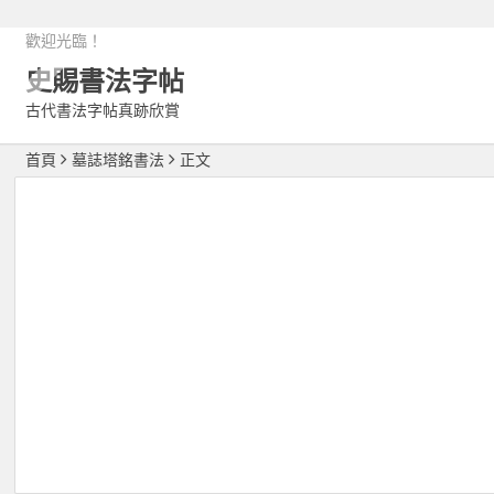
歡迎光臨！
史賜書法字帖
古代書法字帖真跡欣賞
首頁
墓誌塔銘書法
正文