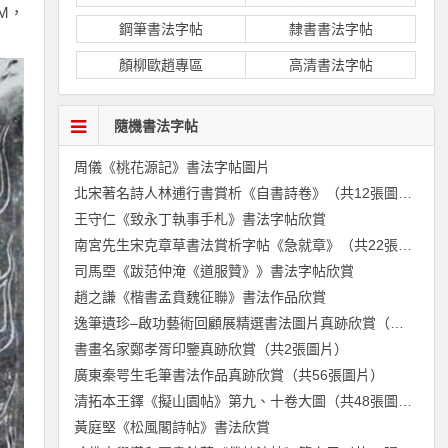
M，
鋼筆書法字帖
隸書書法字帖
顏柳歐趙專區
高清書法字帖
隨機書法字帖
周儀《桃花源記》書法字帖圖片
北宋著名詩人林逋行書賞析《自書詩卷》（共12張圖片）
王守仁《致永丁執事手札》書法字帖欣賞
南宮先生宋克章草書法賞析字帖《急就章》（共22張圖片）
司馬垔《跋范仲淹《道服贊》》書法字帖欣賞
趙之謙《楷書孟賁魏征聯》書法作品欣賞
逸筆遺珍–啟功藝術回顧展精選書法圖片真跡欣賞（共54張圖片）
書畫名家鄭孝胥印鑒真跡欣賞（共2張圖片）
廣東秦咢生毛筆書法作品真跡欣賞（共56張圖片）
清拓本王鐸《擬山園帖》第九、十卷大圖（共48張圖片）
黃庭堅《松風閣詩帖》書法欣賞