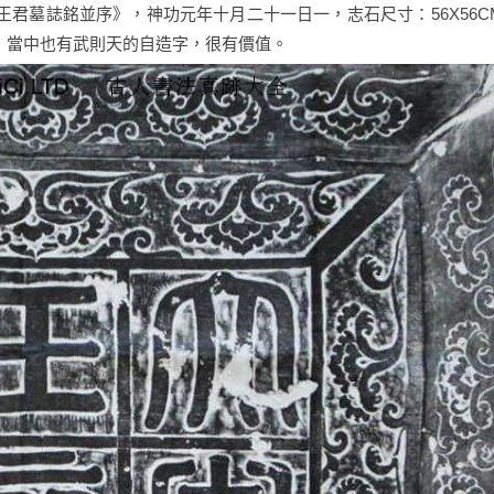
君墓誌銘並序》，神功元年十月二十一日一，志石尺寸：56X56C
，當中也有武則天的自造字，很有價值。