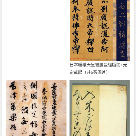
日本嵯峨天皇書勝曼經斷簡+光
定戒牒（共5張圖片）