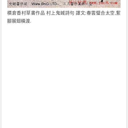
檟倉香村草書作品 村上鬼蜮詩句 譯文:春雲璧合太空,絮
腳展翅橫渡.