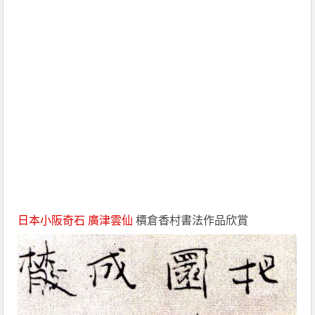
日本
小阪奇石
廣津雲仙
檟倉香村書法作品欣賞