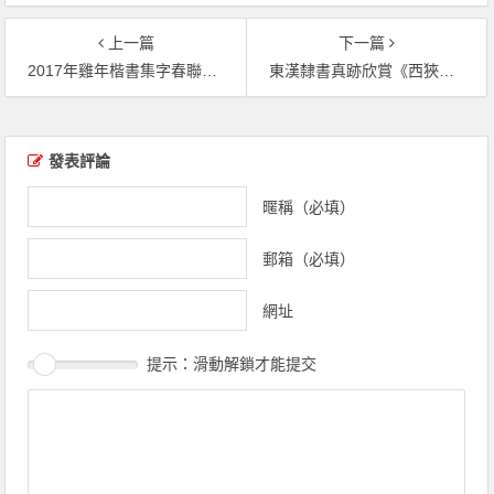
上一篇
下一篇
2017年雞年楷書集字春聯20副（共20張圖片）
東漢隸書真跡欣賞《西狹頌》集字對聯40副（共20張圖片）
文章導覽
發表評論
暱稱（必填）
郵箱（必填）
網址
提示：滑動解鎖才能提交