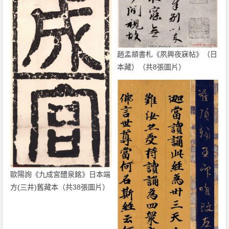
趙孟頫書札《夙興夜寐帖》（日
本藏）（共8張圖片）
歐陽詢《九成宮醴泉銘》日本端
方(三井)舊藏本（共38張圖片）