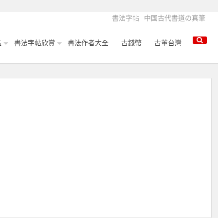
書法字帖
中国古代書道の真筆
區
書法字帖欣賞
書法作者大全
古錢幣
古董台灣