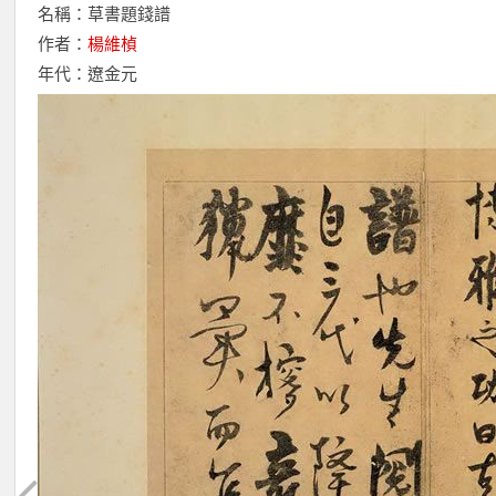
名稱：草書題錢譜
作者：
楊維楨
年代：遼金元