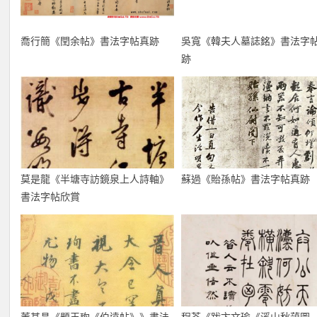
喬行簡《閏余帖》書法字帖真跡
吳寬《韓夫人墓誌銘》書法字
跡
莫是龍《半塘寺訪鏡泉上人詩軸》
蘇過《貽孫帖》書法字帖真跡
書法字帖欣賞