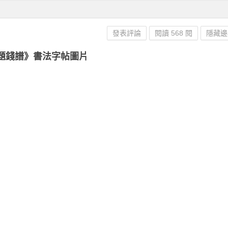
發表評論
閱讀 568 閱
隱藏邊
題錢譜》書法字帖圖片