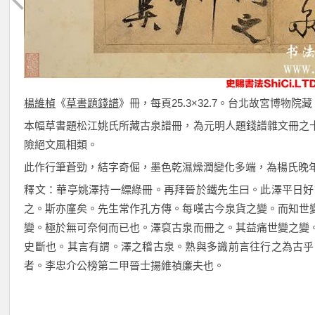
楊維楨
《
草書題錢譜
》冊，每頁25.3×32.7。台北故宮博物院藏
本幅草書題松江姚氏所藏古泉譜冊，為元明人題錢譜雜文冊之
險絕文風相類。
此作行筆蒼勁，結字奇倔，墨色乾濕燥潤變化多端，為楊氏晚
釋文：華亭姚澤持一縹綠冊。再拜晉於鐵先生曰。此澤平日好
之。斯亦廑矣。先生常作孔方傳。每嘆古今泉貨之變。而知世
變。極於無可奈何而已也。澤裒古泉而冊之。其益痛世變之變
史斷也。其言有謂。澤之稽古泉。熟與多識前言往行之為古乎
者。李忠介公榜第二甲晉士揚維禎廉夫也。