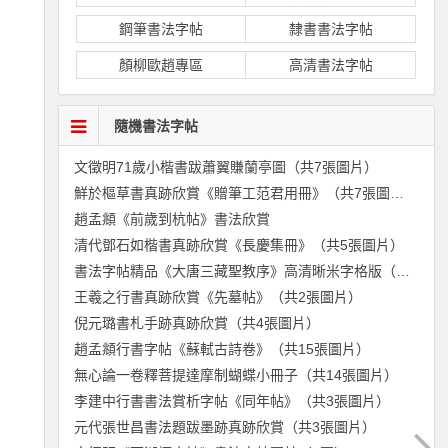
鋼筆書法字帖
隸書書法字帖
顏柳歐趙專區
高清書法字帖
隨機書法字帖
文徵明71歲小楷書跋蕭翼賺蘭亭圖（共7張圖片）
鮮於樞草書真跡欣賞《贈筆工范君用冊》（共7張圖片）
趙孟頫《前歲到杭帖》書法欣賞
清代鄧石如楷書真跡欣賞《長慶集冊》（共5張圖片）
書法字帖精品《大唐三藏聖教序》高清晰米字格版（共186張圖片）
王羲之行書真跡欣賞《先墓帖》（共2張圖片）
倪元璐書札手跡真跡欣賞（共4張圖片）
趙孟頫行書字帖《蘇軾古詩卷》（共15張圖片）
無心論一卷釋菩提達摩制蝴蝶小冊子（共14張圖片）
李建中行書書法賞析字帖《同年帖》（共3張圖片）
元代張世昌書法題跋墨跡真跡欣賞（共3張圖片）