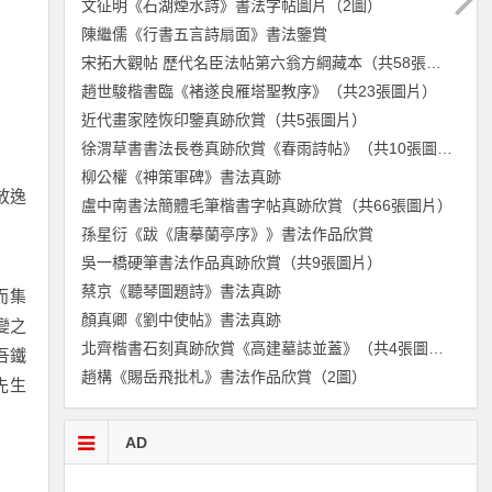
文征明《石湖煙水詩》書法字帖圖片（2圖）
陳繼儒《行書五言詩扇面》書法鑒賞
宋拓大觀帖 歷代名臣法帖第六翁方綱藏本（共58張圖片）
趙世駿楷書臨《褚遂良雁塔聖教序》（共23張圖片）
近代畫家陸恢印鑒真跡欣賞（共5張圖片）
徐渭草書書法長卷真跡欣賞《春雨詩帖》（共10張圖片）
柳公權《神策軍碑》書法真跡
放逸
盧中南書法簡體毛筆楷書字帖真跡欣賞（共66張圖片）
孫星衍《跋《唐摹蘭亭序》》書法作品欣賞
吳一橋硬筆書法作品真跡欣賞（共9張圖片）
蔡京《聽琴圖題詩》書法真跡
而集
顏真卿《劉中使帖》書法真跡
變之
北齊楷書石刻真跡欣賞《高建墓誌並蓋》（共4張圖片）
吾鐵
趙構《賜岳飛批札》書法作品欣賞（2圖）
先生
AD