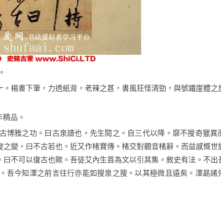
。
十。楊書下筆，力透紙背，老辣之甚，書風狂怪清勁，與號鐵崖體之
年精品。
古博雅之功。曰古泉譜也。先生閱之。自三代以降。靡不搜奇獵異
變之變，曰不古若也。近又作楮寶傳。楮交對觀音楮辭。而益感慨世
。曰不可以復古也歟。吾徒艾內生首為文以引其集。敘史有法。不出
。吾今知澤之前言往行亦能如搜泉之搜。以其極微且遠矣。澤勗諸