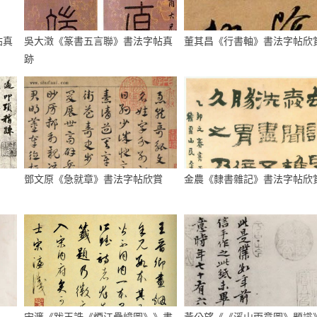
帖真
吳大澂《篆書五言聯》書法字帖真
董其昌《行書軸》書法字帖欣
跡
鄧文原《急就章》書法字帖欣賞
金農《隸書雜記》書法字帖欣