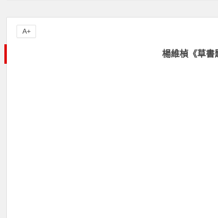
A+
楊維楨《草書