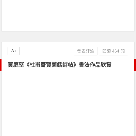
A+
發表評論
閱讀 464 閱
黃庭堅《杜甫寄賀蘭銛詩帖》書法作品欣賞