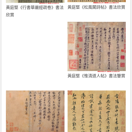
黃庭堅《松風閣詩帖》書法欣賞
黃庭堅《行書華嚴經疏卷》書法
欣賞
黃庭堅《惟清道人帖》書法鑒賞