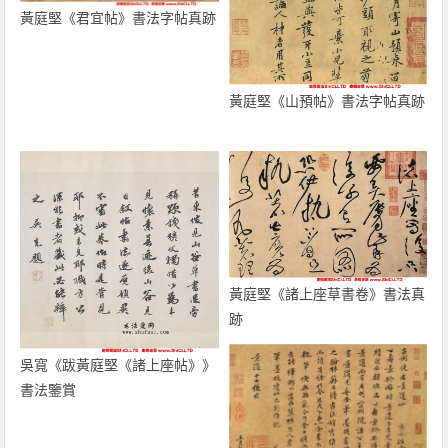
黃庭堅《君宜帖》書法字帖真跡
黃庭堅《山預帖》書法字帖真跡
黃庭堅《諸上座草書卷》書法真
跡
吳寬《跋黃庭堅《諸上座帖》》
書法鑒賞