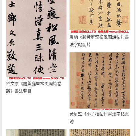
袁桷《跋黃庭堅松風閣詩帖》書
法字帖圖片
鄧文原《題黃庭堅松風閣詩卷
跋》書法鑒賞
黃庭堅《小子相帖》書法字帖真
跡