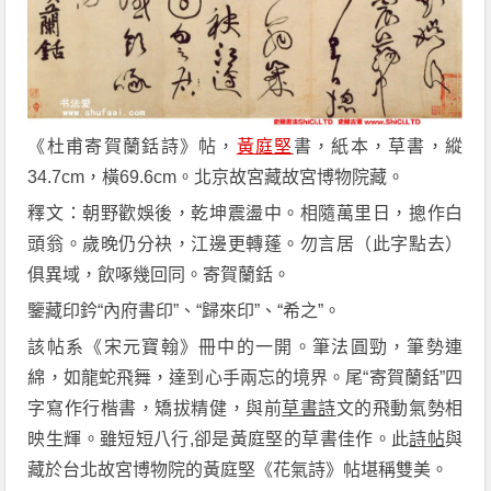
《杜甫寄賀蘭銛詩》帖，
黃庭堅
書，紙本，草書，縱
34.7cm，橫69.6cm。北京故宮藏故宮博物院藏。
釋文：朝野歡娛後，乾坤震盪中。相隨萬里日，摠作白
頭翁。歲晚仍分袂，江邊更轉蓬。勿言居（此字點去）
俱異域，飲啄幾回同。寄賀蘭銛。
鑒藏印鈐“內府書印”、“歸來印”、“希之”。
該帖系《宋元寶翰》冊中的一開。筆法圓勁，筆勢連
綿，如龍蛇飛舞，達到心手兩忘的境界。尾“寄賀蘭銛”四
字寫作行楷書，矯拔精健，與前
草書詩
文的飛動氣勢相
映生輝。雖短短八行,卻是黃庭堅的草書佳作。此
詩帖
與
藏於台北故宮博物院的黃庭堅《花氣詩》帖堪稱雙美。