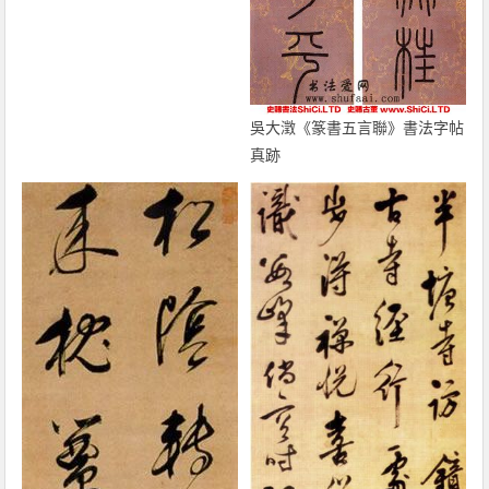
吳大澂《篆書五言聯》書法字帖
真跡