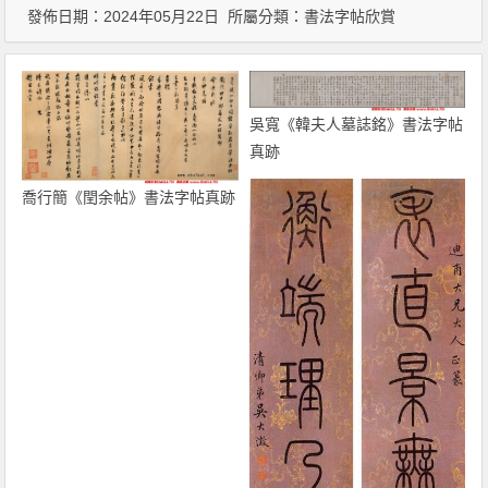
發佈日期：2024年05月22日 所屬分類：
書法字帖欣賞
吳寬《韓夫人墓誌銘》書法字帖
真跡
喬行簡《閏余帖》書法字帖真跡