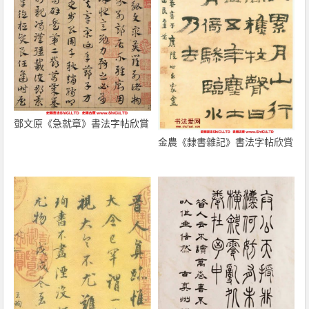
鄧文原《急就章》書法字帖欣賞
金農《隸書雜記》書法字帖欣賞