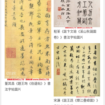
程荃《跋卞文瑜《溪山秋藹圖
卷》》書法字帖圖片
董其昌《題王珣《伯遠帖》》書
法字帖圖片
宋濂《跋王詵《煙江疊嶂圖》》