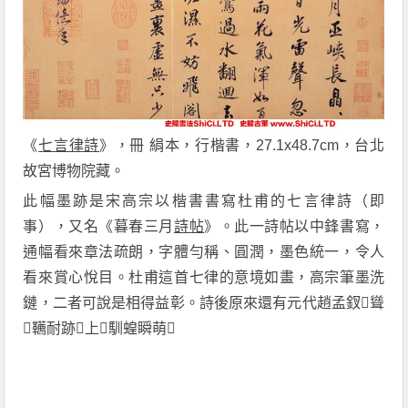
《
七言律詩
》，冊 絹本，行楷書，27.1x48.7cm，台北
故宮博物院藏。
此幅墨跡是宋高宗以楷書書寫杜甫的七言律詩（即
事），又名《暮春三月
詩帖
》。此一詩帖以中鋒書寫，
通幅看來章法疏朗，字體勻稱、圓潤，墨色統一，令人
看來賞心悅目。杜甫這首七律的意境如畫，高宗筆墨洗
鏈，二者可說是相得益彰。詩後原來還有元代趙孟釵聳
韉耐跡上馴蝗瞬萌