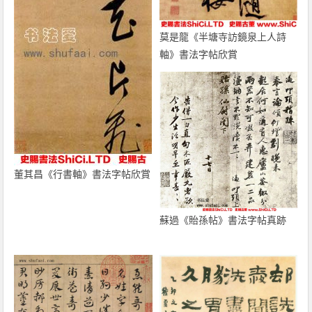
莫是龍《半塘寺訪鏡泉上人詩
軸》書法字帖欣賞
董其昌《行書軸》書法字帖欣賞
蘇過《貽孫帖》書法字帖真跡