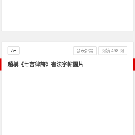
A+
發表評論
閱讀 498 閱
趙構《七言律詩》書法字帖圖片