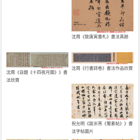
沈周《致唐寅書札》書法真跡
沈周《行書詩卷》書法作品欣賞
沈周《自題《十四夜月圖》》書
法欣賞
祝允明《跋米芾《蜀素帖》》書
法字帖圖片