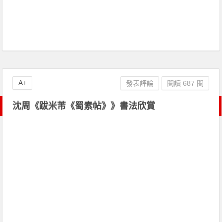
A+
發表評論
閱讀 687 閱
沈周《跋米芾《蜀素帖》》書法欣賞