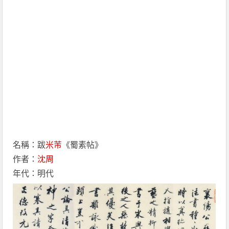
名稱：跋
米芾
《蜀素帖》
作者：
沈周
年代：明代