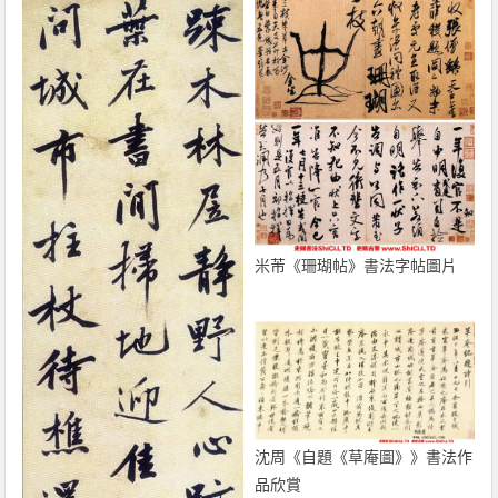
米芾《珊瑚帖》書法字帖圖片
沈周《自題《草庵圖》》書法作
品欣賞