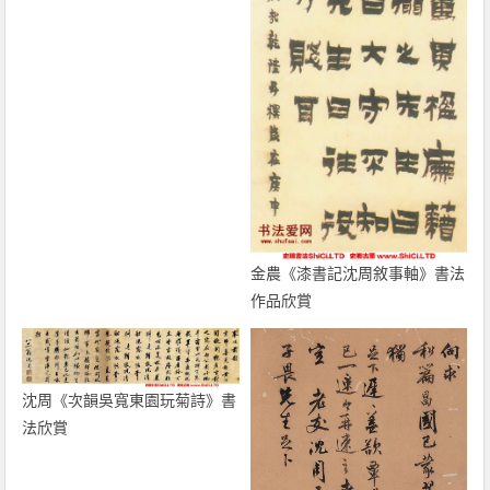
金農《漆書記沈周敘事軸》書法
作品欣賞
沈周《次韻吳寬東園玩菊詩》書
法欣賞