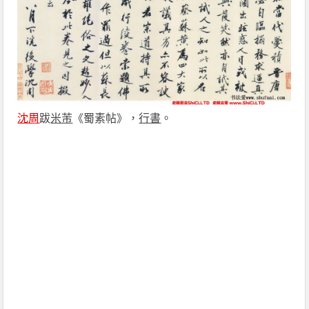
沈周
跋
米芾
《蜀素帖》，
行書
。