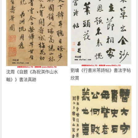
劉墉《行書米芾詩帖》書法字帖
沈周《自題《為祝淇作山水
欣賞
軸》》書法真跡