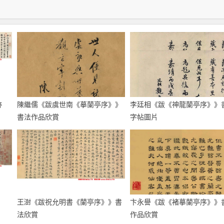
跡
陳繼儒《跋虞世南《摹蘭亭序》》
李廷相《跋《神龍蘭亭序》》
書法作品欣賞
字帖圖片
王澍《跋祝允明書《蘭亭序》》書
卞永譽《跋《褚摹蘭亭序》》
法欣賞
作品欣賞