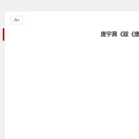
A+
唐宇肩《跋《