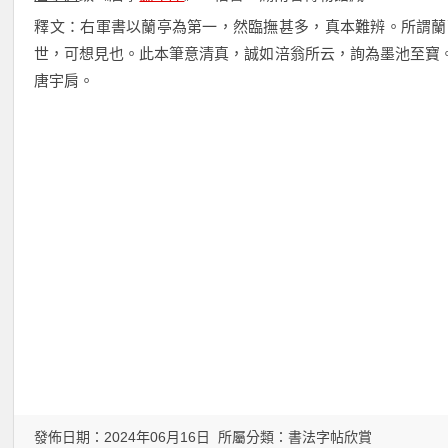
釋文：右軍書以蘭亭為第一，然臨撫甚多，真本難辨。所謂蘭
世，可想見也。此本筆意清真，誠如涪翁所云，詢為墨池至寶
唐宇肩。
發佈日期：2024年06月16日 所屬分類：
書法字帖欣賞