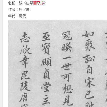
名稱：跋《唐摹
蘭亭序
》
作者：唐宇肩
年代：清代