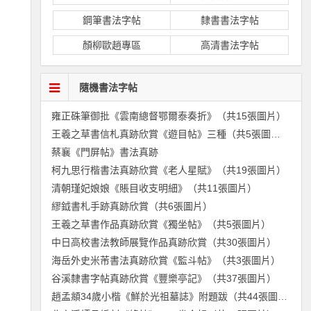
鋼筆書法字帖
隸書書法字帖
顏柳歐趙專區
高清書法字帖
隨機書法字帖
雍正硃筆御批《雲南總督鄂爾泰奏折》（共15張圖片）
王羲之草書信札真跡欣賞《遊目帖》三種（共5張圖片）
蔡襄《門屏帖》書法真跡
柯九思行楷書法真跡欣賞《老人星賦》（共19張圖片）
清朝瑾妃娘娘《賬目收支明細》（共11張圖片）
繆鉞書札手跡真跡欣賞（共6張圖片）
王羲之草書作品真跡欣賞《獨坐帖》（共5張圖片）
中日高校書法教師展覽作品真跡欣賞（共30張圖片）
海岳外史米芾書法真跡欣賞《監斗帖》（共3張圖片）
谷溪隸書字帖真跡欣賞《豐樂亭記》（共37張圖片）
趙孟頫34歲小楷《鮮於光祖墓誌》附題跋（共44張圖片）