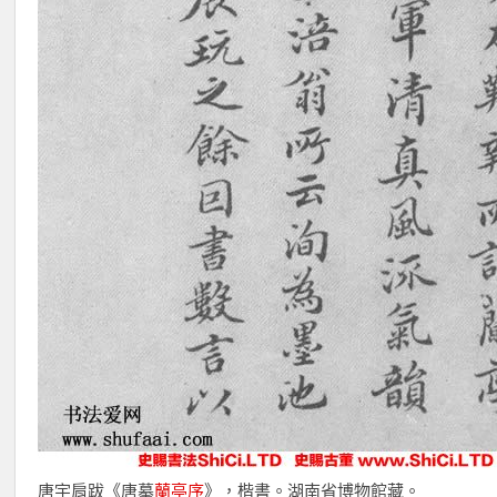
唐宇肩
跋《唐摹
蘭亭序
》，楷書。湖南省博物館藏。