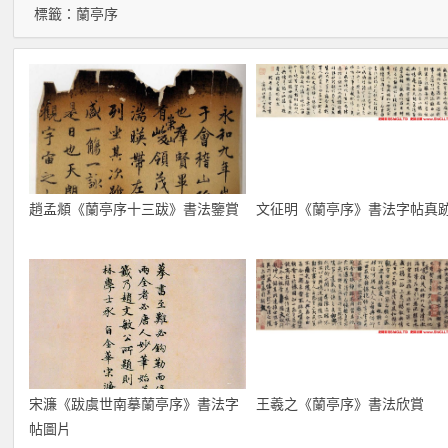
標籤：
蘭亭序
趙孟頫《蘭亭序十三跋》書法鑒賞
文征明《蘭亭序》書法字帖真
宋濂《跋虞世南摹蘭亭序》書法字
王羲之《蘭亭序》書法欣賞
帖圖片