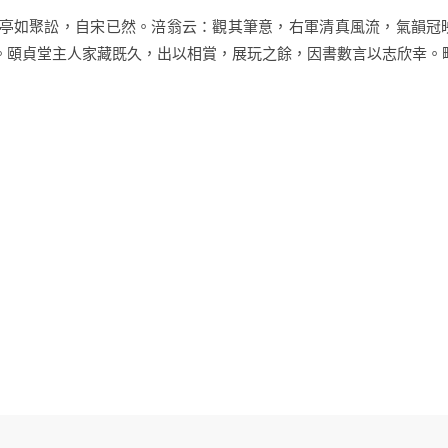
亭如聚訟，自宋已然。涪翁云：觀其筆意，右軍清真風流，氣韻冠
。頤貞堂主人家藏既久，出以相賞，展玩之餘，因書數言以志欣幸。