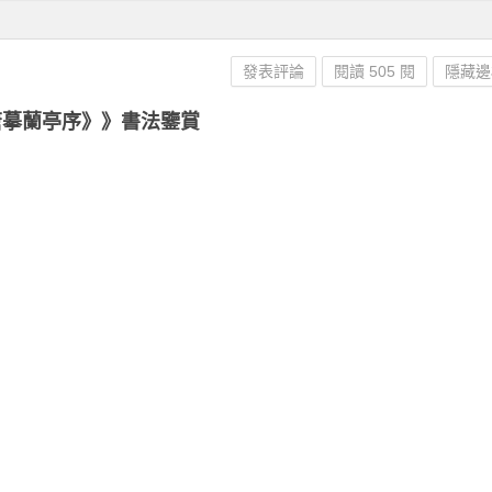
發表評論
閱讀 505 閱
隱藏邊
唐摹蘭亭序》》書法鑒賞