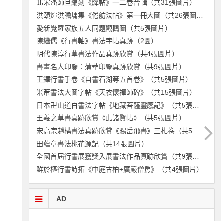
北宋潘師旦編刻《絳帖》一二卷合輯（共31張圖片）
洪頤煊洪瞻墉集《倦舫法帖》第一冊大圖（共26張圖片）
愛新覺羅家族五人同題觀鵝圖（共5張圖片）
陳繼儒《行書軸》書法字帖真跡（2圖）
明代陳淳行草書法作品真跡欣賞（共4張圖片）
書畫名人印鑒：蒲華印鑒真跡欣賞（共9張圖片）
王鐸行書手卷《自書石湖等五首卷》（共5張圖片）
米芾書法大圖字帖《天衣懷禪師碑》（共15張圖片）
日本卍山道白書法字帖《地藏菩薩靈感記》（共5張圖片）
王羲之草書真跡欣賞《此諸賢帖》（共5張圖片）
宋高宗趙構書法真跡欣賞《賜岳飛書》三札卷（共5張圖片）
田蘊章書法桃花源記（共14張圖片）
全國首屆行書展獲獎入展書法作品真跡欣賞（共9張圖片）
鮮於樞行書詩拓《中庭古柏+廣嚴僧房》（共4張圖片）
AD