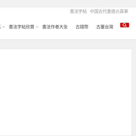
書法字帖
中国古代書道の真筆
區
書法字帖欣賞
書法作者大全
古錢幣
古董台灣