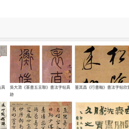
帖真
吳大澂《篆書五言聯》書法字帖真
董其昌《行書軸》書法字帖欣
跡