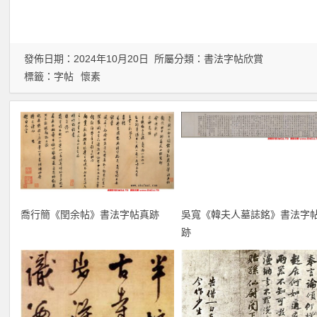
發佈日期：2024年10月20日 所屬分類：
書法字帖欣賞
標籤：
字帖
懷素
喬行簡《閏余帖》書法字帖真跡
吳寬《韓夫人墓誌銘》書法字
跡