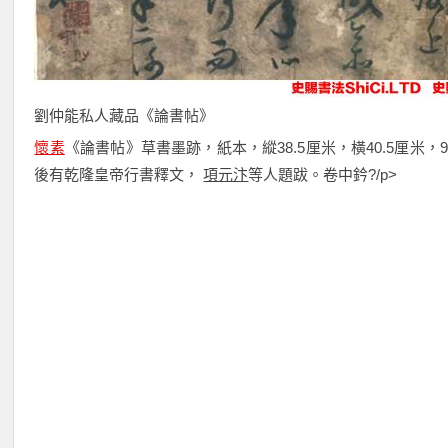
劉仲能私人藏品《論書帖》
懷素
《論書帖》草書墨跡，紙本，縱38.5厘米，橫40.5厘米，
後有乾隆皇帝行書釋文，
項元汴
等人題跋。卷中鈐?/p>