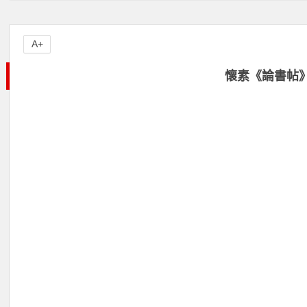
A+
懷素《論書帖