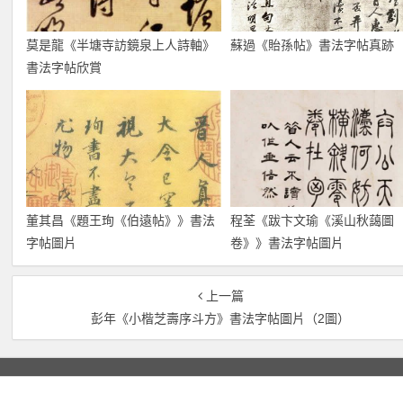
莫是龍《半塘寺訪鏡泉上人詩軸》
蘇過《貽孫帖》書法字帖真跡
書法字帖欣賞
董其昌《題王珣《伯遠帖》》書法
程荃《跋卞文瑜《溪山秋藹圖
字帖圖片
卷》》書法字帖圖片
上一篇
彭年《小楷芝壽序斗方》書法字帖圖片（2圖）