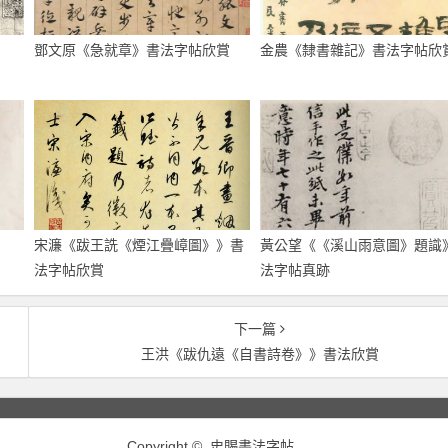
鄧文原《急就章》書法字帖欣賞
金農《隸書雜記》書法字帖欣
宋濂《跋王詵《煙江疊嶂圖》》書
黃公望《《溪山雨意圖》題識
法字帖欣賞
法字帖真跡
下一篇
王洪《跋仇遠《自書詩卷》》書法欣賞
Copyright © 史賜書法字帖