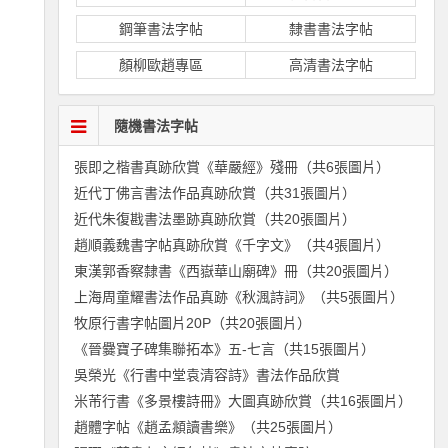
鋼筆書法字帖
隸書書法字帖
顏柳歐趙專區
高清書法字帖
隨機書法字帖
張即之楷書真跡欣賞《華嚴經》殘冊（共6張圖片）
近代丁佛言書法作品真跡欣賞（共31張圖片）
近代朱復戡書法墨跡真跡欣賞（共20張圖片）
趙順義魏書字帖真跡欣賞《千字文》（共4張圖片）
東漢郭香察隸書《西嶽華山廟碑》冊（共20張圖片）
上海周童耀書法作品真跡《秋渢詩詞》（共5張圖片）
牧原行書字帖圖片20P（共20張圖片）
《晉爨寶子碑集聯拓本》五-七言（共15張圖片）
吳榮光《行書中堂袁清容詩》書法作品欣賞
米芾行書《多景樓詩冊》大圖真跡欣賞（共16張圖片）
趙體字帖《趙孟頫讀書樂》（共25張圖片）