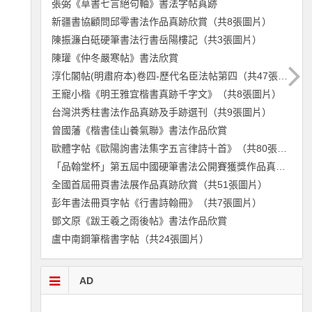
張弼《草書七言絕句軸》書法字帖真跡
新疆書協顧問邱零書法作品真跡欣賞（共8張圖片）
陳振濂白砥硬筆書法行書岳陽樓記（共3張圖片）
陳瓘《仲冬嚴寒帖》書法欣賞
淳化閣帖(明肅府本)卷四-歷代名臣法帖第四（共47張圖片）
王寵小楷《明王雅宜楷書真跡千字文》（共8張圖片）
台灣洪秀柱書法作品真跡及手跡選刊（共9張圖片）
曾國藩《楷書佳山養氣聯》書法作品欣賞
歐體字帖《歐陽詢書法集字五言律詩十首》（共80張圖片）
「品翰堂杯」第五屆中國硬筆書法公開賽獲獎作品真跡欣賞（共65張圖片）
全國首屆冊頁書法展作品真跡欣賞（共51張圖片）
彭年書法冊頁字帖《行書詩翰冊》（共7張圖片）
鄧文原《跋王羲之雨後帖》書法作品欣賞
盧中南鋼筆楷書字帖（共24張圖片）
AD