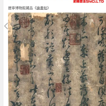
遼寧博物館藏品《
論書帖
》