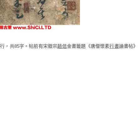
9行，共85字。帖前有宋徽宗
趙佶
金書籤題《唐僧懷素
行書
論書帖》