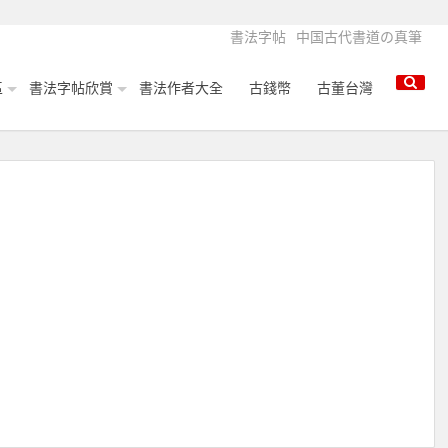
書法字帖
中国古代書道の真筆
區
書法字帖欣賞
書法作者大全
古錢幣
古董台灣